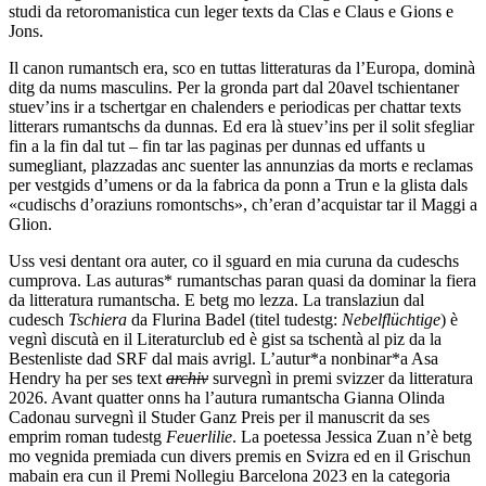
studi da retoromanistica cun leger texts da Clas e Claus e Gions e
Jons.
Il canon rumantsch era, sco en tuttas litteraturas da l’Europa, dominà
ditg da nums masculins. Per la gronda part dal 20avel tschientaner
stuev’ins ir a tschertgar en chalenders e periodicas per chattar texts
litterars rumantschs da dunnas. Ed era là stuev’ins per il solit sfegliar
fin a la fin dal tut – fin tar las paginas per dunnas ed uffants u
sumegliant, plazzadas anc suenter las annunzias da morts e reclamas
per vestgids d’umens or da la fabrica da ponn a Trun e la glista dals
«cudischs d’oraziuns romontschs», ch’eran d’acquistar tar il Maggi a
Glion.
Uss vesi dentant ora auter, co il sguard en mia curuna da cudeschs
cumprova. Las auturas* rumantschas paran quasi da dominar la fiera
da litteratura rumantscha. E betg mo lezza. La translaziun dal
cudesch
Tschiera
da Flurina Badel (titel tudestg:
Nebelflüchtige
) è
vegnì discutà en il Literaturclub ed è gist sa tschentà al piz da la
Bestenliste dad SRF dal mais avrigl. L’autur*a nonbinar*a Asa
Hendry ha per ses text
archiv
survegnì in premi svizzer da litteratura
2026. Avant quatter onns ha l’autura rumantscha Gianna Olinda
Cadonau survegnì il Studer Ganz Preis per il manuscrit da ses
emprim roman tudestg
Feuerlilie
. La poetessa Jessica Zuan n’è betg
mo vegnida premiada cun divers premis en Svizra ed en il Grischun
mabain era cun il Premi Nollegiu Barcelona 2023 en la categoria