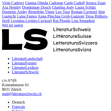
Viola Cadruvi
Gianna Olinda Cadonau
Carin Caduff
Jessica Zuan
Asa Hendry
Dominique Dosch
Chatrina Josty
Laura Schütz
Dumenic Andry
Benedetto Vigne
Leo Tuor
Roman Caviezel
Jürg
Gautschi
Luisa Famos
Anna Pitschna Grob-Ganzoni
Tresa Rüthers-
Seeli
Leontina Lergier-Caviezel
Rut Plouda
Leta Semadeni
Wei
ter
sagen
LiteraturLandschaft
LiteraturFenster
LiteraturLexikon
LiteraturSchweiz
c/o A*dS
Konradstrasse 61
8031 Zürich
mail@literaturschweiz.ch
Deutsch
Français