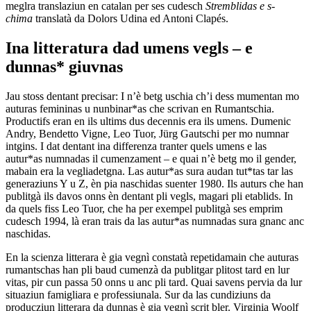
meglra translaziun en catalan per ses cudesch
Stremblidas e s-
chima
translatà da Dolors Udina ed Antoni Clapés.
Ina litteratura dad umens vegls – e
dunnas* giuvnas
Jau stoss dentant precisar: I n’è betg uschia ch’i dess mumentan mo
auturas femininas u nunbinar*as che scrivan en Rumantschia.
Productifs eran en ils ultims dus decennis era ils umens. Dumenic
Andry, Bendetto Vigne, Leo Tuor, Jürg Gautschi per mo numnar
intgins. I dat dentant ina differenza tranter quels umens e las
autur*as numnadas il cumenzament – e quai n’è betg mo il gender,
mabain era la vegliadetgna. Las autur*as sura audan tut*tas tar las
generaziuns Y u Z, èn pia naschidas suenter 1980. Ils auturs che han
publitgà ils davos onns èn dentant pli vegls, magari pli etablids. In
da quels fiss Leo Tuor, che ha per exempel publitgà ses emprim
cudesch 1994, là eran trais da las autur*as numnadas sura gnanc anc
naschidas.
En la scienza litterara è gia vegnì constatà repetidamain che auturas
rumantschas han pli baud cumenzà da publitgar plitost tard en lur
vitas, pir cun passa 50 onns u anc pli tard. Quai savens pervia da lur
situaziun famigliara e professiunala. Sur da las cundiziuns da
producziun litterara da dunnas è gia vegnì scrit bler. Virginia Woolf