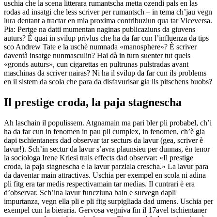
uschia che la scena litterara rumantscha metta ozendi pals en las
rodas ad insatgi che less scriver per rumantsch – in tema ch’jau vegn
lura dentant a tractar en mia proxima contribuziun qua tar Viceversa.
Pia: Pertge na datti mumentan naginas publicaziuns da giuvens
auturs? È quai in svilup privlus che ha da far cun l’influenza da tips
sco Andrew Tate e la uschè numnada «manosphere»? È scriver
daventà insatge nunmasculin? Hai dà in turn suenter tut quels
«gronds auturs», cun cigarettas en pultrunas pulstradas avant
maschinas da scriver nairas? Ni ha il svilup da far cun ils problems
en il sistem da scola che para da disfavurisar gia ils pitschens buobs?
Il prestige croda, la paja stagnescha
Ah laschain il populissem. Atgnamain ma pari bler pli probabel, ch’i
ha da far cun in fenomen in pau pli cumplex, in fenomen, ch’è gia
dapi tschientaners dad observar tar secturs da lavur (gea, scriver è
lavur!). Sch’in sectur da lavur s’avra plaunsieu per dunnas, èn tenor
la sociologa Irene Kriesi trais effects dad observar: «Il prestige
croda, la paja stagnescha e la lavur parziala crescha.» La lavur para
da daventar main attractivas. Uschia per exempel en scola ni adina
pli fitg era tar medis respectivamain tar medias. Il cuntrari è era
d’observar. Sch’ina lavur funcziuna bain e survegn dapli
impurtanza, vegn ella pli e pli fitg surpigliada dad umens. Uschia per
exempel cun la bieraria. Gervosa vegniva fin il 17avel tschientaner