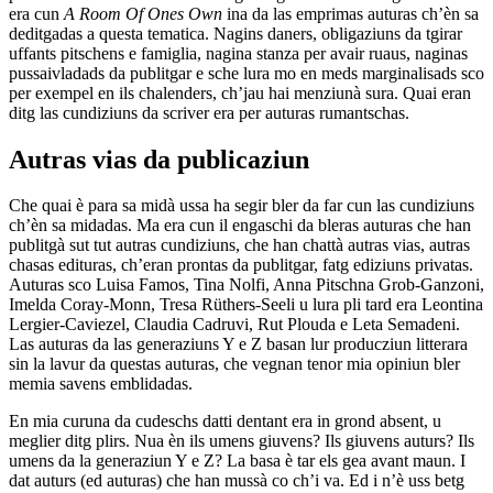
era cun
A Room Of Ones Own
ina da las emprimas auturas ch’èn sa
deditgadas a questa tematica. Nagins daners, obligaziuns da tgirar
uffants pitschens e famiglia, nagina stanza per avair ruaus, naginas
pussaivladads da publitgar e sche lura mo en meds marginalisads sco
per exempel en ils chalenders, ch’jau hai menziunà sura. Quai eran
ditg las cundiziuns da scriver era per auturas rumantschas.
Autras vias da publicaziun
Che quai è para sa midà ussa ha segir bler da far cun las cundiziuns
ch’èn sa midadas. Ma era cun il engaschi da bleras auturas che han
publitgà sut tut autras cundiziuns, che han chattà autras vias, autras
chasas edituras, ch’eran prontas da publitgar, fatg ediziuns privatas.
Auturas sco Luisa Famos, Tina Nolfi, Anna Pitschna Grob-Ganzoni,
Imelda Coray-Monn, Tresa Rüthers-Seeli u lura pli tard era Leontina
Lergier-Caviezel, Claudia Cadruvi, Rut Plouda e Leta Semadeni.
Las auturas da las generaziuns Y e Z basan lur producziun litterara
sin la lavur da questas auturas, che vegnan tenor mia opiniun bler
memia savens emblidadas.
En mia curuna da cudeschs datti dentant era in grond absent, u
meglier ditg plirs. Nua èn ils umens giuvens? Ils giuvens auturs? Ils
umens da la generaziun Y e Z? La basa è tar els gea avant maun. I
dat auturs (ed auturas) che han mussà co ch’i va. Ed i n’è uss betg