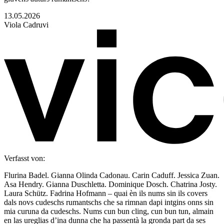
13.05.2026
Viola Cadruvi
Verfasst von:
Flurina Badel. Gianna Olinda Cadonau. Carin Caduff. Jessica Zuan.
Asa Hendry. Gianna Duschletta. Dominique Dosch. Chatrina Josty.
Laura Schütz. Fadrina Hofmann – quai èn ils nums sin ils covers
dals novs cudeschs rumantschs che sa rimnan dapi intgins onns sin
mia curuna da cudeschs. Nums cun bun cling, cun bun tun, almain
en las ureglias d’ina dunna che ha passentà la gronda part da ses