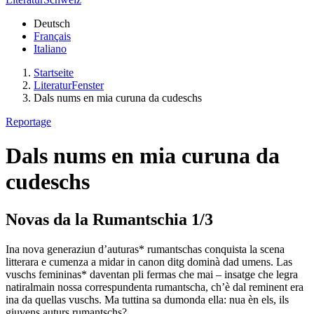
Deutsch
Français
Italiano
Startseite
LiteraturFenster
Dals nums en mia curuna da cudeschs
Reportage
Dals nums en mia curuna da
cudeschs
Novas da la Rumantschia 1/3
Ina nova generaziun d’auturas* rumantschas conquista la scena
litterara e cumenza a midar in canon ditg dominà dad umens. Las
vuschs femininas* daventan pli fermas che mai – insatge che legra
natiralmain nossa correspundenta rumantscha, ch’è dal reminent era
ina da quellas vuschs. Ma tuttina sa dumonda ella: nua èn els, ils
giuvens auturs rumantschs?