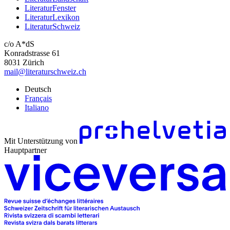
LiteraturFenster
LiteraturLexikon
LiteraturSchweiz
c/o A*dS
Konradstrasse 61
8031 Zürich
mail@literaturschweiz.ch
Deutsch
Français
Italiano
Mit Unterstützung von
Hauptpartner