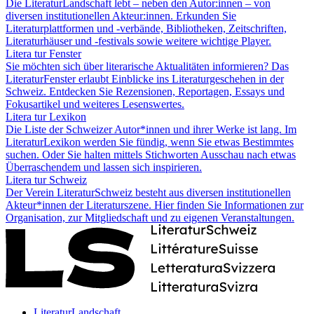
Die LiteraturLandschaft lebt – neben den Autor:innen – von
diversen institutionellen Akteur:innen. Erkunden Sie
Literaturplattformen und -verbände, Bibliotheken, Zeitschriften,
Literaturhäuser und -festivals sowie weitere wichtige Player.
Litera
tur
Fenster
Sie möchten sich über literarische Aktualitäten informieren? Das
LiteraturFenster erlaubt Einblicke ins Literaturgeschehen in der
Schweiz. Entdecken Sie Rezensionen, Reportagen, Essays und
Fokusartikel und weiteres Lesenswertes.
Litera
tur
Lexikon
Die Liste der Schweizer Autor*innen und ihrer Werke ist lang. Im
LiteraturLexikon werden Sie fündig, wenn Sie etwas Bestimmtes
suchen. Oder Sie halten mittels Stichworten Ausschau nach etwas
Überraschendem und lassen sich inspirieren.
Litera
tur
Schweiz
Der Verein LiteraturSchweiz besteht aus diversen institutionellen
Akteur*innen der Literaturszene. Hier finden Sie Informationen zur
Organisation, zur Mitgliedschaft und zu eigenen Veranstaltungen.
LiteraturLandschaft