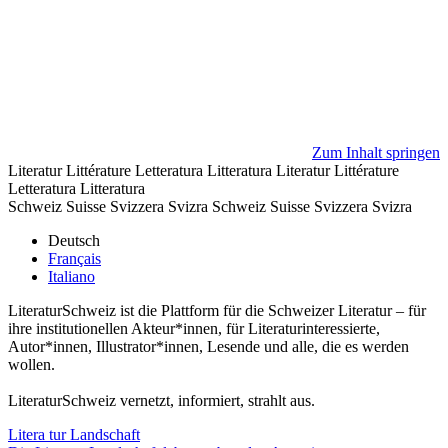
Zum Inhalt springen
Literatur
Littérature
Letteratura
Litteratura
Literatur
Littérature
Letteratura
Litteratura
Schweiz
Suisse
Svizzera
Svizra
Schweiz
Suisse
Svizzera
Svizra
Deutsch
Français
Italiano
LiteraturSchweiz ist die Plattform für die Schweizer Literatur – für
ihre institutionellen Akteur*innen, für Literaturinteressierte,
Autor*innen, Illustrator*innen, Lesende und alle, die es werden
wollen.
LiteraturSchweiz vernetzt, informiert, strahlt aus.
Litera
tur
Landschaft