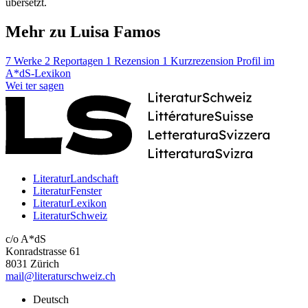
übersetzt.
Mehr zu Luisa Famos
7 Werke
2 Reportagen
1 Rezension
1 Kurzrezension
Profil im
A*dS-Lexikon
Wei
ter
sagen
LiteraturLandschaft
LiteraturFenster
LiteraturLexikon
LiteraturSchweiz
c/o A*dS
Konradstrasse 61
8031 Zürich
mail@literaturschweiz.ch
Deutsch