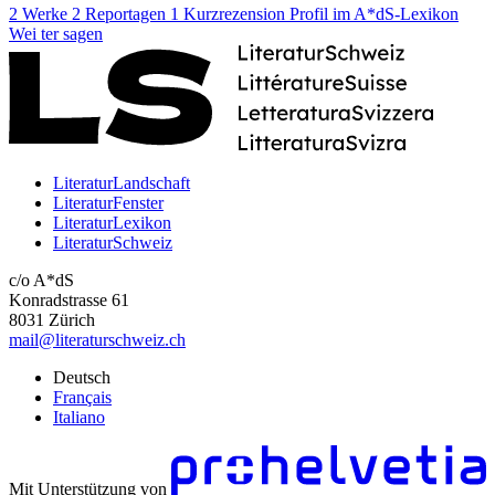
2 Werke
2 Reportagen
1 Kurzrezension
Profil im A*dS-Lexikon
Wei
ter
sagen
LiteraturLandschaft
LiteraturFenster
LiteraturLexikon
LiteraturSchweiz
c/o A*dS
Konradstrasse 61
8031 Zürich
mail@literaturschweiz.ch
Deutsch
Français
Italiano
Mit Unterstützung von