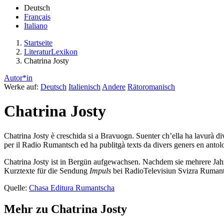
Deutsch
Français
Italiano
Startseite
LiteraturLexikon
Chatrina Josty
Autor*in
Werke auf:
Deutsch
Italienisch
Andere
Rätoromanisch
Chatrina Josty
Chatrina Josty è creschida si a Bravuogn. Suenter ch’ella ha lavurà d
per il Radio Rumantsch ed ha publitgà texts da divers geners en antolo
Chatrina Josty ist in Bergün aufgewachsen. Nachdem sie mehrere Jahre 
Kurztexte für die Sendung
Impuls
bei RadioTelevisiun Svizra Rumants
Quelle:
Chasa Editura Rumantscha
Mehr zu Chatrina Josty