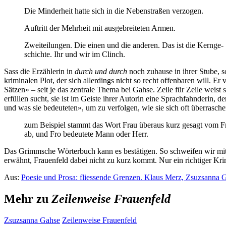
Die Minderheit hatte sich in die Nebenstraßen verzogen.
Auftritt der Mehrheit mit ausgebreiteten Armen.
Zweiteilungen. Die einen und die anderen. Das ist die Kernge-
schichte. Ihr und wir im Clinch.
Sass die Erzählerin in
durch und durch
noch zuhause in ihrer Stube, so
kriminalen Plot, der sich allerdings nicht so recht offenbaren will.
Sätzen» – seit je das zentrale Thema bei Gahse. Zeile für Zeile weist
erfüllen sucht, sie ist im Geiste ihrer Autorin eine Sprachfahnderin,
und was sie bedeuteten», um zu verfolgen, wie sie sich oft überrasc
zum Beispiel stammt das Wort Frau überaus kurz gesagt vom F
ab, und Fro bedeutete Mann oder Herr.
Das Grimmsche Wörterbuch kann es bestätigen. So schweifen wir mi
erwähnt, Frauenfeld dabei nicht zu kurz kommt. Nur ein richtiger Krim
Aus:
Poesie und Prosa: fliessende Grenzen. Klaus Merz, Zsuzsanna G
Mehr zu
Zeilenweise Frauenfeld
Zsuzsanna Gahse
Zeilenweise Frauenfeld