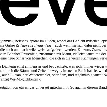
ythmus», heisst es lapidar im Duden, wobei das Gedicht lyrischen, e
sanna Gahse
Zeilenweise Frauenfeld
– auch wenn sie sich dafür nicht bei 
, die nach und nach zeilenweise aufgedeckt werden. Kurzum, Zsuzsann
h beim Bahnhof Frauenfeld, zusammen mit Manu, vielleicht auch mit der
eine neue Schar von Menschen, die sich in die vielen Richtungen verte
e Dichterin einst am Fenster und beobachtete, was sich, immer wieder g
uer durch die Räume und Zeiten bewegte. Im neuen Buch hat sie, wie d
i, auch Lucian, der Wettererzähler, oder Sam, und regelmässig taucht Nor
wanzig Wir-Möglichkeiten».
nifestation von etwas, das ungesagt mitschwingt. So auch in diesem Ba