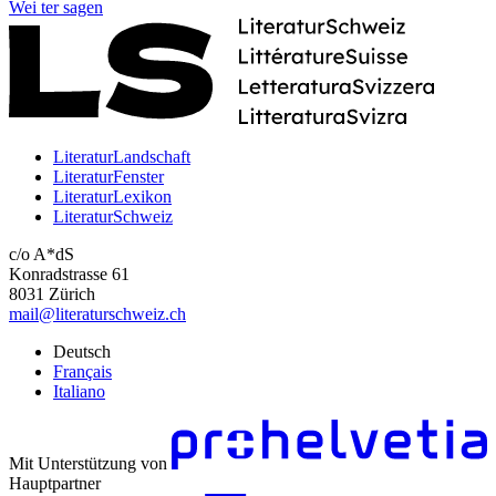
Wei
ter
sagen
LiteraturLandschaft
LiteraturFenster
LiteraturLexikon
LiteraturSchweiz
c/o A*dS
Konradstrasse 61
8031 Zürich
mail@literaturschweiz.ch
Deutsch
Français
Italiano
Mit Unterstützung von
Hauptpartner