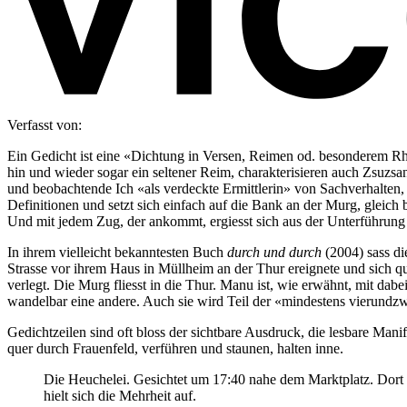
Verfasst von:
Ein Gedicht ist eine «Dichtung in Versen, Reimen od. besonderem Rh
hin und wieder sogar ein seltener Reim, charakterisieren auch Zsuz
und beobachtende Ich «als verdeckte Ermittlerin» von Sachverhalten
Definitionen und setzt sich einfach auf die Bank an der Murg, gleic
Und mit jedem Zug, der ankommt, ergiesst sich aus der Unterführung 
In ihrem vielleicht bekanntesten Buch
durch und durch
(2004) sass di
Strasse vor ihrem Haus in Müllheim an der Thur ereignete und sich q
verlegt. Die Murg fliesst in die Thur. Manu ist, wie erwähnt, mit dabe
wandelbar eine andere. Auch sie wird Teil der «mindestens vierundz
Gedichtzeilen sind oft bloss der sichtbare Ausdruck, die lesbare Ma
quer durch Frauenfeld, verführen und staunen, halten inne.
Die Heuchelei. Gesichtet um 17:40 nahe dem Marktplatz. Dort
hielt sich die Mehrheit auf.