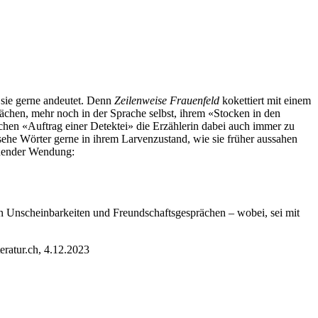
e sie gerne andeutet. Denn
Zeilenweise Frauenfeld
kokettiert mit einem
rächen, mehr noch in der Sprache selbst, ihrem «Stocken in den
elchen «Auftrag einer Detektei» die Erzählerin dabei auch immer zu
h sehe Wörter gerne in ihrem Larvenzustand, wie sie früher aussahen
schender Wendung:
 Unscheinbarkeiten und Freundschaftsgesprächen – wobei, sei mit
eratur.ch, 4.12.2023