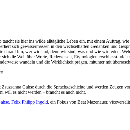
 taucht sie hier ins wilde alltägliche Leben ein, mit einem Auftrag, wi
 Er verliert sich gewissermassen in den wechselhaften Gedanken und Gesp
 sie darauf hin, wer wir sind, denn wir sind, was und wie wir reden. W
 der sich die Welt über Worte, Redeweisen, Etymologien erschliesst. «Ic
henderweise wandeln und die Wirklichkeit prägen, mitunter mit überra
ro
t Zsuzsanna Gahse durch die Sprachgeschichte und werden Zeugen von
i will es nicht werden – braucht es auch nicht.
ahse, Felix Philipp Ingold
, ein Fokus von Beat Mazenauer, viceversalit