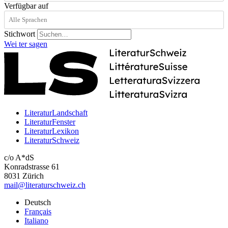
Verfügbar auf
Stichwort
Wei
ter
sagen
LiteraturLandschaft
LiteraturFenster
LiteraturLexikon
LiteraturSchweiz
c/o A*dS
Konradstrasse 61
8031 Zürich
mail@literaturschweiz.ch
Deutsch
Français
Italiano