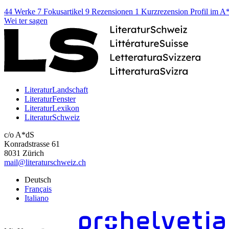
44 Werke
7 Fokusartikel
9 Rezensionen
1 Kurzrezension
Profil im 
Wei
ter
sagen
LiteraturLandschaft
LiteraturFenster
LiteraturLexikon
LiteraturSchweiz
c/o A*dS
Konradstrasse 61
8031 Zürich
mail@literaturschweiz.ch
Deutsch
Français
Italiano