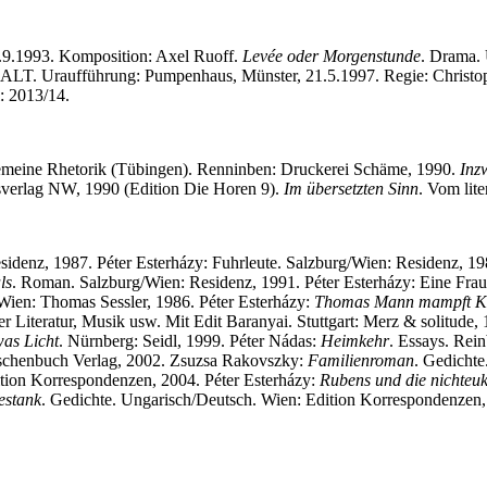
8.9.1993. Komposition: Axel Ruoff.
Levée oder Morgenstunde
. Drama. 
Uraufführung: Pumpenhaus, Münster, 21.5.1997. Regie: Christo
: 2013/14.
llgemeine Rhetorik (Tübingen). Renninben: Druckerei Schäme, 1990.
Inz
sverlag NW, 1990 (Edition Die Horen 9).
Im übersetzten Sinn
. Vom lit
sidenz, 1987. Péter Esterházy: Fuhrleute. Salzburg/Wien: Residenz, 19
ls
. Roman. Salzburg/Wien: Residenz, 1991. Péter Esterházy: Eine Frau
Wien: Thomas Sessler, 1986. Péter Esterházy:
Thomas Mann mampft Ke
er Literatur, Musik usw. Mit Edit Baranyai. Stuttgart: Merz & solitude
as Licht
. Nürnberg: Seidl, 1999. Péter Nádas:
Heimkehr
. Essays. Rei
 Taschenbuch Verlag, 2002. Zsuzsa Rakovszky:
Familienroman
. Gedichte
ition Korrespondenzen, 2004. Péter Esterházy:
Rubens und die nichteuk
estank
. Gedichte. Ungarisch/Deutsch. Wien: Edition Korrespondenzen,