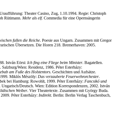
Uraufführung: Theater Casino, Zug, 1.10.1994. Regie: Christoph
ph Rütimann.
Mehr als elf.
Commedia für eine Opernsängerin
wischen fallen die Reiche
. Poesie aus Ungarn. Zusammen mit Gregor
erarischen Übersetzen. Die Horen 218. Bremerhaven: 2005.
88. István Eörsi:
Ich fing eine Fliege beim Minister
. Bagatellen.
. Salzburg/Wien: Residenz, 1986. Péter Esterházy:
bab am Fuße des Holstentors
. Geschichten und Aufsätze.
, 1999. Miklós Mészöly:
Das verzauberte Feuerwehrorchester
.
nbek bei Hamburg: Rowohlt, 1999. Péter Esterházy:
Fancsikó und
. Ungarisch/Deutsch. Wien: Edition Korrespondenzen, 2002. István
lidischen Weiber
. Vier Theatertexte. Zusammen mit György Buda.
 2009. Péter Esterházy:
Indirekt
. Berlin: Berlin Verlag Taschenbuch,