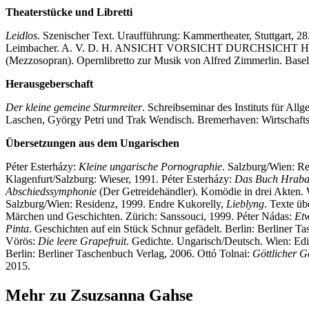
Theaterstücke und Libretti
Leidlos
. Szenischer Text. Uraufführung: Kammertheater, Stuttgart, 2
Leimbacher. A. V. D. H. ANSICHT VORSICHT DURCHSICHT HALT. 
(Mezzosopran). Opernlibretto zur Musik von Alfred Zimmerlin. Basel
Herausgeberschaft
Der kleine gemeine Sturmreiter
. Schreibseminar des Instituts für A
Laschen, György Petri und Trak Wendisch. Bremerhaven: Wirtschaft
Übersetzungen aus dem Ungarischen
Péter Esterházy:
Kleine ungarische Pornographie
. Salzburg/Wien: Re
Klagenfurt/Salzburg: Wieser, 1991. Péter Esterházy:
Das Buch Hraba
Abschiedssymphonie
(Der Getreidehändler). Komödie in drei Akten. 
Salzburg/Wien: Residenz, 1999. Endre Kukorelly,
Lieblyng
. Texte üb
Märchen und Geschichten. Zürich: Sanssouci, 1999. Péter Nádas:
Etw
Pinta
. Geschichten auf ein Stück Schnur gefädelt. Berlin: Berliner
Vörös:
Die leere Grapefruit
. Gedichte. Ungarisch/Deutsch. Wien: Ed
Berlin: Berliner Taschenbuch Verlag, 2006. Ottó Tolnai:
Göttlicher G
2015.
Mehr zu Zsuzsanna Gahse