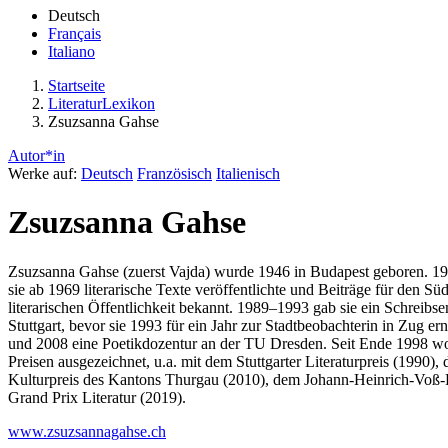
Deutsch
Français
Italiano
Startseite
LiteraturLexikon
Zsuzsanna Gahse
Autor*in
Werke auf:
Deutsch
Französisch
Italienisch
Zsuzsanna Gahse
Zsuzsanna Gahse (zuerst Vajda) wurde 1946 in Budapest geboren. 19
sie ab 1969 literarische Texte veröffentlichte und Beiträge für den 
literarischen Öffentlichkeit bekannt. 1989–1993 gab sie ein Schreib
Stuttgart, bevor sie 1993 für ein Jahr zur Stadtbeobachterin in Zug e
und 2008 eine Poetikdozentur an der TU Dresden. Seit Ende 1998 wo
Preisen ausgezeichnet, u.a. mit dem Stuttgarter Literaturpreis (199
Kulturpreis des Kantons Thurgau (2010), dem Johann-Heinrich-Voß-
Grand Prix Literatur (2019).
www.zsuzsannagahse.ch