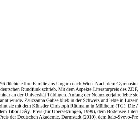
56 flüchtete ihre Familie aus Ungarn nach Wien. Nach dem Gymnasium 
Süddeutschen Rundfunk schrieb. Mit dem Aspekte-Literaturpreis des ZDF,
seminar an der Universität Tübingen. Anfang der Neunzigerjahre lebte 
rnannt wurde. Zsuzsanna Gahse blieb in der Schweiz und lebte in Luzern
hnt sie mit dem Künstler Christoph Rütimann in Müllheim (TG). Die 
0), dem Tibor-Déry- Preis (für Übersetzungen, 1999), dem Bodensee-Lit
Preis der Deutschen Akademie, Darmstadt (2010), dem Italo-Svevo-Pr