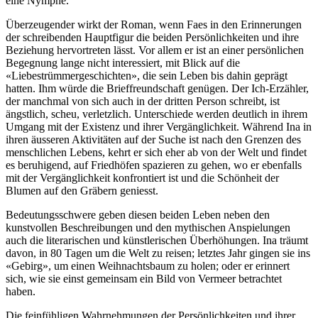
eine Nymphe.
Überzeugender wirkt der Roman, wenn Faes in den Erinnerungen
der schreibenden Hauptfigur die beiden Persönlichkeiten und ihre
Beziehung hervortreten lässt. Vor allem er ist an einer persönlichen
Begegnung lange nicht interessiert, mit Blick auf die
«Liebestrümmergeschichten», die sein Leben bis dahin geprägt
hatten. Ihm würde die Brieffreundschaft genügen. Der Ich-Erzähler,
der manchmal von sich auch in der dritten Person schreibt, ist
ängstlich, scheu, verletzlich. Unterschiede werden deutlich in ihrem
Umgang mit der Existenz und ihrer Vergänglichkeit. Während Ina in
ihren äusseren Aktivitäten auf der Suche ist nach den Grenzen des
menschlichen Lebens, kehrt er sich eher ab von der Welt und findet
es beruhigend, auf Friedhöfen spazieren zu gehen, wo er ebenfalls
mit der Vergänglichkeit konfrontiert ist und die Schönheit der
Blumen auf den Gräbern geniesst.
Bedeutungsschwere geben diesen beiden Leben neben den
kunstvollen Beschreibungen und den mythischen Anspielungen
auch die literarischen und künstlerischen Überhöhungen. Ina träumt
davon, in 80 Tagen um die Welt zu reisen; letztes Jahr gingen sie ins
«Gebirg», um einen Weihnachtsbaum zu holen; oder er erinnert
sich, wie sie einst gemeinsam ein Bild von Vermeer betrachtet
haben.
Die feinfühligen Wahrnehmungen der Persönlichkeiten und ihrer