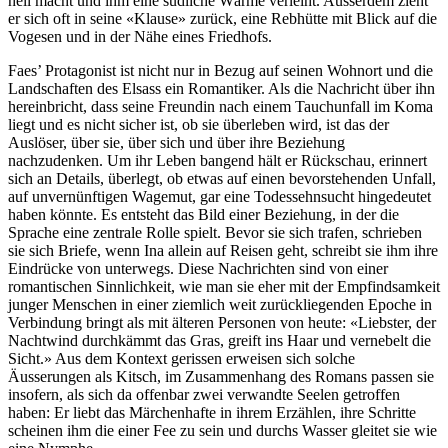
hell macht und ihm eine südliche Wärme verleiht. Ausserdem zieht
er sich oft in seine «Klause» zurück, eine Rebhütte mit Blick auf die
Vogesen und in der Nähe eines Friedhofs.
Faes’ Protagonist ist nicht nur in Bezug auf seinen Wohnort und die
Landschaften des Elsass ein Romantiker. Als die Nachricht über ihn
hereinbricht, dass seine Freundin nach einem Tauchunfall im Koma
liegt und es nicht sicher ist, ob sie überleben wird, ist das der
Auslöser, über sie, über sich und über ihre Beziehung
nachzudenken. Um ihr Leben bangend hält er Rückschau, erinnert
sich an Details, überlegt, ob etwas auf einen bevorstehenden Unfall,
auf unvernünftigen Wagemut, gar eine Todessehnsucht hingedeutet
haben könnte. Es entsteht das Bild einer Beziehung, in der die
Sprache eine zentrale Rolle spielt. Bevor sie sich trafen, schrieben
sie sich Briefe, wenn Ina allein auf Reisen geht, schreibt sie ihm ihre
Eindrücke von unterwegs. Diese Nachrichten sind von einer
romantischen Sinnlichkeit, wie man sie eher mit der Empfindsamkeit
junger Menschen in einer ziemlich weit zurückliegenden Epoche in
Verbindung bringt als mit älteren Personen von heute: «Liebster, der
Nachtwind durchkämmt das Gras, greift ins Haar und vernebelt die
Sicht.» Aus dem Kontext gerissen erweisen sich solche
Äusserungen als Kitsch, im Zusammenhang des Romans passen sie
insofern, als sich da offenbar zwei verwandte Seelen getroffen
haben: Er liebt das Märchenhafte in ihrem Erzählen, ihre Schritte
scheinen ihm die einer Fee zu sein und durchs Wasser gleitet sie wie