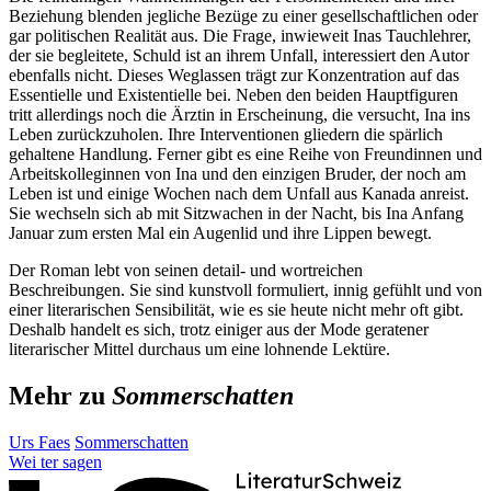
Beziehung blenden jegliche Bezüge zu einer gesellschaftlichen oder
gar politischen Realität aus. Die Frage, inwieweit Inas Tauchlehrer,
der sie begleitete, Schuld ist an ihrem Unfall, interessiert den Autor
ebenfalls nicht. Dieses Weglassen trägt zur Konzentration auf das
Essentielle und Existentielle bei. Neben den beiden Hauptfiguren
tritt allerdings noch die Ärztin in Erscheinung, die versucht, Ina ins
Leben zurückzuholen. Ihre Interventionen gliedern die spärlich
gehaltene Handlung. Ferner gibt es eine Reihe von Freundinnen und
Arbeitskolleginnen von Ina und den einzigen Bruder, der noch am
Leben ist und einige Wochen nach dem Unfall aus Kanada anreist.
Sie wechseln sich ab mit Sitzwachen in der Nacht, bis Ina Anfang
Januar zum ersten Mal ein Augenlid und ihre Lippen bewegt.
Der Roman lebt von seinen detail- und wortreichen
Beschreibungen. Sie sind kunstvoll formuliert, innig gefühlt und von
einer literarischen Sensibilität, wie es sie heute nicht mehr oft gibt.
Deshalb handelt es sich, trotz einiger aus der Mode geratener
literarischer Mittel durchaus um eine lohnende Lektüre.
Mehr zu
Sommerschatten
Urs Faes
Sommerschatten
Wei
ter
sagen