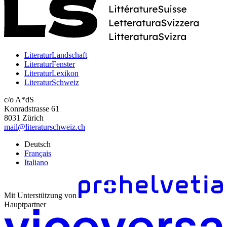
LiteraturLandschaft
LiteraturFenster
LiteraturLexikon
LiteraturSchweiz
c/o A*dS
Konradstrasse 61
8031 Zürich
mail@literaturschweiz.ch
Deutsch
Français
Italiano
Mit Unterstützung von
Hauptpartner