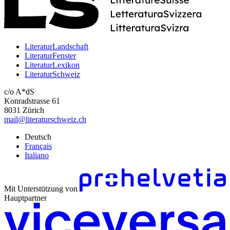
LiteraturLandschaft
LiteraturFenster
LiteraturLexikon
LiteraturSchweiz
c/o A*dS
Konradstrasse 61
8031 Zürich
mail@literaturschweiz.ch
Deutsch
Français
Italiano
Mit Unterstützung von
Hauptpartner