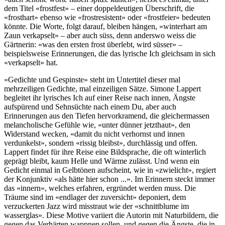
dem Titel «frostfest» – einer doppeldeutigen Überschrift, die
«frosthart» ebenso wie «frostresistent» oder «frostfeier» bedeuten
könnte. Die Worte, folgt darauf, bleiben hängen, «winterhart am
Zaun verkapselt» – aber auch süss, denn anderswo weiss die
Gärtnerin: «was den ersten frost überlebt, wird süsser» –
beispielsweise Erinnerungen, die das lyrische Ich gleichsam in sich
«verkapselt» hat.
«Gedichte und Gespinste» steht im Untertitel dieser mal
mehrzeiligen Gedichte, mal einzeiligen Sätze. Simone Lappert
begleitet ihr lyrisches Ich auf einer Reise nach innen, Ängste
aufspürend und Sehnsüchte nach einem Du, aber auch
Erinnerungen aus den Tiefen hervorkramend, die gleichermassen
melancholische Gefühle wie, «unter dünner jetzthaut», den
Widerstand wecken, «damit du nicht verhornst und innen
verdunkelst», sondern «rissig bleibst», durchlässig und offen.
Lappert findet für ihre Reise eine Bildsprache, die oft winterlich
geprägt bleibt, kaum Helle und Wärme zulässt. Und wenn ein
Gedicht einmal in Gelbtönen aufscheint, wie in «zwielicht», regiert
der Konjunktiv «als hätte hier schon ...». Im Erinnern steckt immer
das «innern», welches erfahren, ergründet werden muss. Die
Träume sind im «endlager der zuversicht» deponiert, dem
verzuckerten Jazz wird misstraut wie der «schnittblume im
wasserglas». Diese Motive variiert die Autorin mit Naturbildern, die
gegen das Verhärten wappnen sollen, und gegen die Ängste, die in