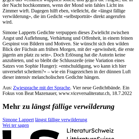
der Nacht hochkommen, wenn der Mond sein fahles Licht ins
Zimmer wirft. Dagegen hilft eben, vielleicht, die «längst fällige
verwilderung», die im Gedicht «selbstporträt« direkt angerufen
wird.
Simone Lapperts Gedichte verpuppen dieses Zwielicht zwischen
Angst und Auflehnung, Verhärtung und Offenheit, in einem feinen
Gespinst von Bildern und Motiven. Sie wünscht sich den wilden
Blick der Füchsin am frühen Morgen, mit der «gewissheit, die erste
jägerin am platz zu sein». Doch Erlösung hat die Autorin keine
anzubieten, und so bleibt die Schlusszeile (eine Variation eines
Satzes von Sophie Hunger): «entschuldigung, wo kann ich hier
unversehrt scheitern?« – wie ein Fragezeichen in der dünnen Luft
dieser intensiv melancholischen Gedichte hängen.
Aus:
Zwiesprache mit der Sprache
. Vier neue Gedichtbände. Ein
Fokus von Beat Mazenauer, www.viceversaliteratur.ch, 18.7.2022
Mehr zu
längst fällige verwilderung
Simone Lappert
längst fällige verwilderung
Wei
ter
sagen