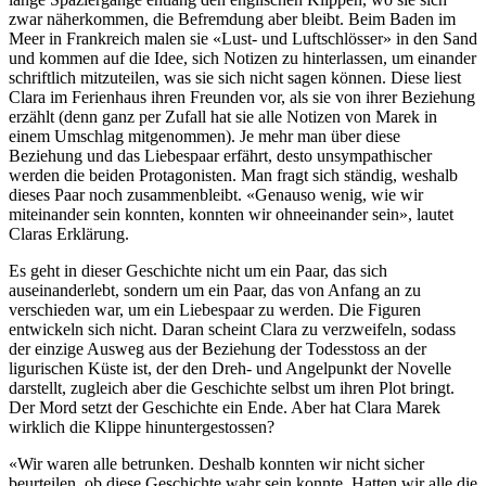
zwar näherkommen, die Befremdung aber bleibt. Beim Baden im
Meer in Frankreich malen sie «Lust- und Luftschlösser» in den Sand
und kommen auf die Idee, sich Notizen zu hinterlassen, um einander
schriftlich mitzuteilen, was sie sich nicht sagen können. Diese liest
Clara im Ferienhaus ihren Freunden vor, als sie von ihrer Beziehung
erzählt (denn ganz per Zufall hat sie alle Notizen von Marek in
einem Umschlag mitgenommen). Je mehr man über diese
Beziehung und das Liebespaar erfährt, desto unsympathischer
werden die beiden Protagonisten. Man fragt sich ständig, weshalb
dieses Paar noch zusammenbleibt. «Genauso wenig, wie wir
miteinander sein konnten, konnten wir ohneeinander sein», lautet
Claras Erklärung.
Es geht in dieser Geschichte nicht um ein Paar, das sich
auseinanderlebt, sondern um ein Paar, das von Anfang an zu
verschieden war, um ein Liebespaar zu werden. Die Figuren
entwickeln sich nicht. Daran scheint Clara zu verzweifeln, sodass
der einzige Ausweg aus der Beziehung der Todesstoss an der
ligurischen Küste ist, der den Dreh- und Angelpunkt der Novelle
darstellt, zugleich aber die Geschichte selbst um ihren Plot bringt.
Der Mord setzt der Geschichte ein Ende. Aber hat Clara Marek
wirklich die Klippe hinuntergestossen?
«Wir waren alle betrunken. Deshalb konnten wir nicht sicher
beurteilen, ob diese Geschichte wahr sein konnte. Hatten wir alle die