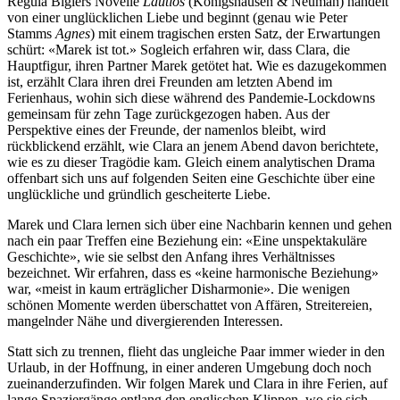
Regula Biglers Novelle
Lautlos
(Königshausen & Neuman) handelt
von einer unglücklichen Liebe und beginnt (genau wie Peter
Stamms
Agnes
) mit einem tragischen ersten Satz, der Erwartungen
schürt: «Marek ist tot.» Sogleich erfahren wir, dass Clara, die
Hauptfigur, ihren Partner Marek getötet hat. Wie es dazugekommen
ist, erzählt Clara ihren drei Freunden am letzten Abend im
Ferienhaus, wohin sich diese während des Pandemie-Lockdowns
gemeinsam für zehn Tage zurückgezogen haben. Aus der
Perspektive eines der Freunde, der namenlos bleibt, wird
rückblickend erzählt, wie Clara an jenem Abend davon berichtete,
wie es zu dieser Tragödie kam. Gleich einem analytischen Drama
offenbart sich uns auf folgenden Seiten eine Geschichte über eine
unglückliche und gründlich gescheiterte Liebe.
Marek und Clara lernen sich über eine Nachbarin kennen und gehen
nach ein paar Treffen eine Beziehung ein: «Eine unspektakuläre
Geschichte», wie sie selbst den Anfang ihres Verhältnisses
bezeichnet. Wir erfahren, dass es «keine harmonische Beziehung»
war, «meist in kaum erträglicher Disharmonie». Die wenigen
schönen Momente werden überschattet von Affären, Streitereien,
mangelnder Nähe und divergierenden Interessen.
Statt sich zu trennen, flieht das ungleiche Paar immer wieder in den
Urlaub, in der Hoffnung, in einer anderen Umgebung doch noch
zueinanderzufinden. Wir folgen Marek und Clara in ihre Ferien, auf
lange Spaziergänge entlang den englischen Klippen, wo sie sich