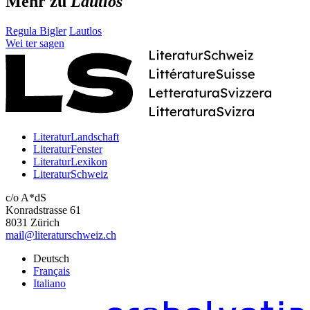
Mehr zu
Lautlos
Regula Bigler
Lautlos
Wei
ter
sagen
LiteraturLandschaft
LiteraturFenster
LiteraturLexikon
LiteraturSchweiz
c/o A*dS
Konradstrasse 61
8031 Zürich
mail@literaturschweiz.ch
Deutsch
Français
Italiano