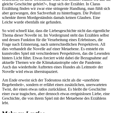
gleiche Geschichte gehört?», fragt sich der Erzähler. In Claras
Erzählung finden wir zwar eine stringente Handlung, man fühlt sich
aber gezwungen, den Sachverhalt zu hinterfragen. Die Polizei
schenkte ihrem Mordgeständnis damals keinen Glauben. Eine
Leiche wurde ebenfalls nie gefunden.
So wird schnell klar, dass die Liebesgeschichte nicht das eigentliche
Thema dieser Novelle ist. Im Vordergrund steht das Erzählen selbst
und dessen Funktion für die Verarbeitung eines Erlebnisses, die
Frage nach Erinnerung, nach unterschiedlichen Perspektiven. All
dies verhandelt die Novelle auf einer Metaebene. Es entsteht ein
kunstvolles Spiel mit verschiedenen Perspektiven, das die Lesenden
hinters Licht führt. Etwas forciert wirkt dabei die Bezugnahme auf
aktuelle Themen wie die Klimakatastrophe oder die Pandemie.
Auch das wiederholte Auftreten eines Hundes als Leitmotiv der
Novelle wird etwas überstrapaziert.
Am Ende erweist sich der Todesstoss nicht als die «unerhörte
Begebenheit», sondern er erfährt einen zusätzlichen, unerwarteten
Twist, der einen etwas ratlos zurücklässt. Es bleibt die Geschichte
einer zwar tragischen, aber dennoch etwas ereignislosen Liebe, eine
Geschichte, die von ihrem Spiel mit der Metaebene des Erzählens
lebt.