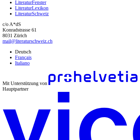
LiteraturFenster
LiteraturLexikon
LiteraturSchweiz
c/o A*dS
Konradstrasse 61
8031 Zürich
mail@literaturschweiz.ch
Deutsch
Français
Italiano
Mit Unterstützung von
Hauptpartner