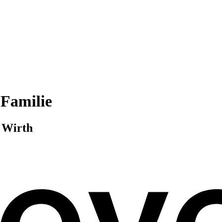
 Familie
 Wirth