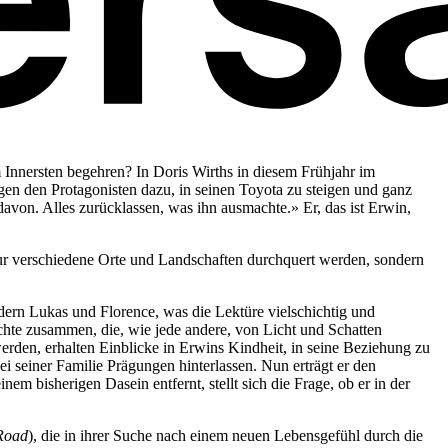
m Innersten begehren? In Doris Wirths in diesem Frühjahr im
en den Protagonisten dazu, in seinen Toyota zu steigen und ganz
davon. Alles zurücklassen, was ihn ausmachte.» Er, das ist Erwin,
ur verschiedene Orte und Landschaften durchquert werden, sondern
dern Lukas und Florence, was die Lektüre vielschichtig und
chte zusammen, die, wie jede andere, von Licht und Schatten
den, erhalten Einblicke in Erwins Kindheit, in seine Beziehung zu
bei seiner Familie Prägungen hinterlassen. Nun erträgt er den
m bisherigen Dasein entfernt, stellt sich die Frage, ob er in der
Road
), die in ihrer Suche nach einem neuen Lebensgefühl durch die