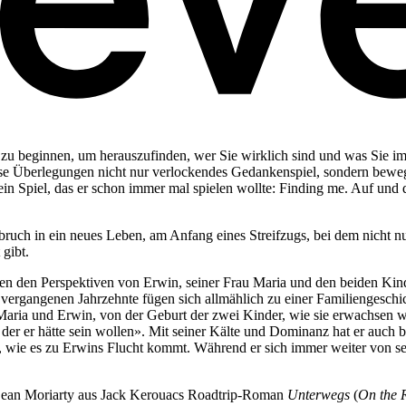
u zu beginnen, um herauszufinden, wer Sie wirklich sind und was Sie i
se Überlegungen nicht nur verlockendes Gedankenspiel, sondern beweg
ein Spiel, das er schon immer mal spielen wollte: Finding me. Auf und 
ch in ein neues Leben, am Anfang eines Streifzugs, bei dem nicht n
gibt.
hen den Perspektiven von Erwin, seiner Frau Maria und den beiden Kin
vergangenen Jahrzehnte fügen sich allmählich zu einer Familiengeschi
ria und Erwin, von der Geburt der zwei Kinder, wie sie erwachsen wer
, der er hätte sein wollen». Mit seiner Kälte und Dominanz hat er auch 
 wie es zu Erwins Flucht kommt. Während er sich immer weiter von seine
 Dean Moriarty aus Jack Kerouacs Roadtrip-Roman
Unterwegs
(
On the 