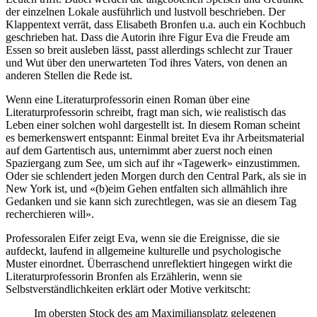
der einzelnen Lokale ausführlich und lustvoll beschrieben. Der
Klappentext verrät, dass Elisabeth Bronfen u.a. auch ein Kochbuch
geschrieben hat. Dass die Autorin ihre Figur Eva die Freude am
Essen so breit ausleben lässt, passt allerdings schlecht zur Trauer
und Wut über den unerwarteten Tod ihres Vaters, von denen an
anderen Stellen die Rede ist.
Wenn eine Literaturprofessorin einen Roman über eine
Literaturprofessorin schreibt, fragt man sich, wie realistisch das
Leben einer solchen wohl dargestellt ist. In diesem Roman scheint
es bemerkenswert entspannt: Einmal breitet Eva ihr Arbeitsmaterial
auf dem Gartentisch aus, unternimmt aber zuerst noch einen
Spaziergang zum See, um sich auf ihr «Tagewerk» einzustimmen.
Oder sie schlendert jeden Morgen durch den Central Park, als sie in
New York ist, und «(b)eim Gehen entfalten sich allmählich ihre
Gedanken und sie kann sich zurechtlegen, was sie an diesem Tag
recherchieren will».
Professoralen Eifer zeigt Eva, wenn sie die Ereignisse, die sie
aufdeckt, laufend in allgemeine kulturelle und psychologische
Muster einordnet. Überraschend unreflektiert hingegen wirkt die
Literaturprofessorin Bronfen als Erzählerin, wenn sie
Selbstverständlichkeiten erklärt oder Motive verkitscht:
Im obersten Stock des am Maximiliansplatz gelegenen