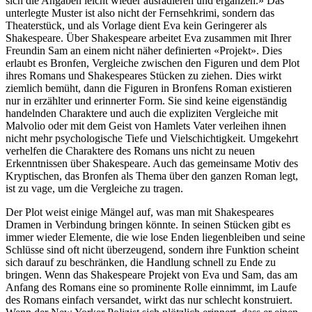
sich die Angaben leicht wieder ausradieren und ergänzen.» Das
unterlegte Muster ist also nicht der Fernsehkrimi, sondern das
Theaterstück, und als Vorlage dient Eva kein Geringerer als
Shakespeare. Über Shakespeare arbeitet Eva zusammen mit Ihrer
Freundin Sam an einem nicht näher definierten «Projekt». Dies
erlaubt es Bronfen, Vergleiche zwischen den Figuren und dem Plot
ihres Romans und Shakespeares Stücken zu ziehen. Dies wirkt
ziemlich bemüht, dann die Figuren in Bronfens Roman existieren
nur in erzählter und erinnerter Form. Sie sind keine eigenständig
handelnden Charaktere und auch die expliziten Vergleiche mit
Malvolio oder mit dem Geist von Hamlets Vater verleihen ihnen
nicht mehr psychologische Tiefe und Vielschichtigkeit. Umgekehrt
verhelfen die Charaktere des Romans uns nicht zu neuen
Erkenntnissen über Shakespeare. Auch das gemeinsame Motiv des
Kryptischen, das Bronfen als Thema über den ganzen Roman legt,
ist zu vage, um die Vergleiche zu tragen.
Der Plot weist einige Mängel auf, was man mit Shakespeares
Dramen in Verbindung bringen könnte. In seinen Stücken gibt es
immer wieder Elemente, die wie lose Enden liegenbleiben und seine
Schlüsse sind oft nicht überzeugend, sondern ihre Funktion scheint
sich darauf zu beschränken, die Handlung schnell zu Ende zu
bringen. Wenn das Shakespeare Projekt von Eva und Sam, das am
Anfang des Romans eine so prominente Rolle einnimmt, im Laufe
des Romans einfach versandet, wirkt das nur schlecht konstruiert.