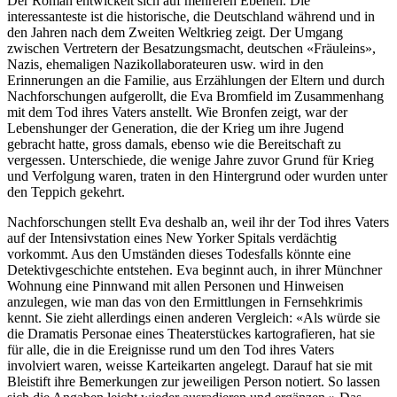
Der Roman entwickelt sich auf mehreren Ebenen. Die
interessanteste ist die historische, die Deutschland während und in
den Jahren nach dem Zweiten Weltkrieg zeigt. Der Umgang
zwischen Vertretern der Besatzungsmacht, deutschen «Fräuleins»,
Nazis, ehemaligen Nazikollaborateuren usw. wird in den
Erinnerungen an die Familie, aus Erzählungen der Eltern und durch
Nachforschungen aufgerollt, die Eva Bromfield im Zusammenhang
mit dem Tod ihres Vaters anstellt. Wie Bronfen zeigt, war der
Lebenshunger der Generation, die der Krieg um ihre Jugend
gebracht hatte, gross damals, ebenso wie die Bereitschaft zu
vergessen. Unterschiede, die wenige Jahre zuvor Grund für Krieg
und Verfolgung waren, traten in den Hintergrund oder wurden unter
den Teppich gekehrt.
Nachforschungen stellt Eva deshalb an, weil ihr der Tod ihres Vaters
auf der Intensivstation eines New Yorker Spitals verdächtig
vorkommt. Aus den Umständen dieses Todesfalls könnte eine
Detektivgeschichte entstehen. Eva beginnt auch, in ihrer Münchner
Wohnung eine Pinnwand mit allen Personen und Hinweisen
anzulegen, wie man das von den Ermittlungen in Fernsehkrimis
kennt. Sie zieht allerdings einen anderen Vergleich: «Als würde sie
die Dramatis Personae eines Theaterstückes kartografieren, hat sie
für alle, die in die Ereignisse rund um den Tod ihres Vaters
involviert waren, weisse Karteikarten angelegt. Darauf hat sie mit
Bleistift ihre Bemerkungen zur jeweiligen Person notiert. So lassen