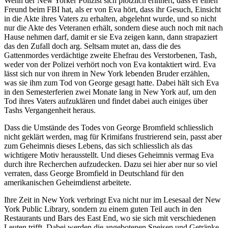
Wenn der New Yorker Polizist sich plötzlich erinnert, dass er einen
Freund beim FBI hat, als er von Eva hört, dass ihr Gesuch, Einsicht
in die Akte ihres Vaters zu erhalten, abgelehnt wurde, und so nicht
nur die Akte des Veteranen erhält, sondern diese auch noch mit nach
Hause nehmen darf, damit er sie Eva zeigen kann, dann strapaziert
das den Zufall doch arg. Seltsam mutet an, dass die des
Gattenmordes verdächtige zweite Ehefrau des Verstorbenen, Tash,
weder von der Polizei verhört noch von Eva kontaktiert wird. Eva
lässt sich nur von ihrem in New York lebenden Bruder erzählen,
was sie ihm zum Tod von George gesagt hatte. Dabei hält sich Eva
in den Semesterferien zwei Monate lang in New York auf, um den
Tod ihres Vaters aufzuklären und findet dabei auch einiges über
Tashs Vergangenheit heraus.
Dass die Umstände des Todes von George Bromfield schliesslich
nicht geklärt werden, mag für Krimifans frustrierend sein, passt aber
zum Geheimnis dieses Lebens, das sich schliesslich als das
wichtigere Motiv herausstellt. Und dieses Geheimnis vermag Eva
durch ihre Recherchen aufzudecken. Dazu sei hier aber nur so viel
verraten, dass George Bromfield in Deutschland für den
amerikanischen Geheimdienst arbeitete.
Ihre Zeit in New York verbringt Eva nicht nur im Lesesaal der New
York Public Library, sondern zu einem guten Teil auch in den
Restaurants und Bars des East End, wo sie sich mit verschiedenen
Leuten trifft. Dabei werden die angebotenen Speisen und Getränke