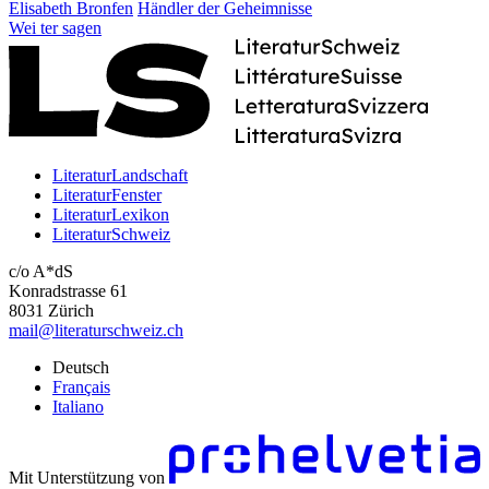
Elisabeth Bronfen
Händler der Geheimnisse
Wei
ter
sagen
LiteraturLandschaft
LiteraturFenster
LiteraturLexikon
LiteraturSchweiz
c/o A*dS
Konradstrasse 61
8031 Zürich
mail@literaturschweiz.ch
Deutsch
Français
Italiano
Mit Unterstützung von