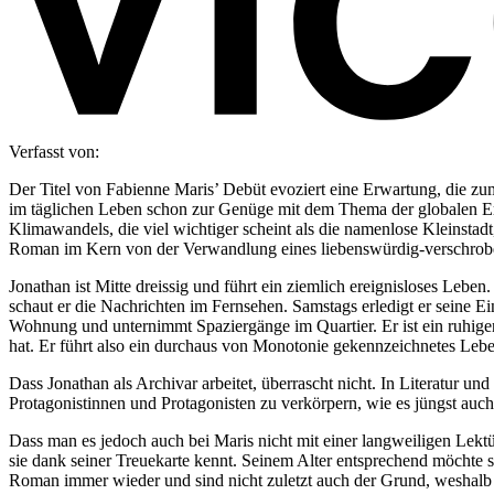
Verfasst von:
Der Titel von Fabienne Maris’ Debüt evoziert eine Erwartung, die zum
im täglichen Leben schon zur Genüge mit dem Thema der globalen Er
Klimawandels, die viel wichtiger scheint als die namenlose Kleinstad
Roman im Kern von der Verwandlung eines liebenswürdig-verschrob
Jonathan ist Mitte dreissig und führt ein ziemlich ereignisloses Lebe
schaut er die Nachrichten im Fernsehen. Samstags erledigt er seine Ei
Wohnung und unternimmt Spaziergänge im Quartier. Er ist ein ruhiger 
hat. Er führt also ein durchaus von Monotonie gekennzeichnetes Lebe
Dass Jonathan als Archivar arbeitet, überrascht nicht. In Literatur 
Protagonistinnen und Protagonisten zu verkörpern, wie es jüngst au
Dass man es jedoch auch bei Maris nicht mit einer langweiligen Lektü
sie dank seiner Treuekarte kennt. Seinem Alter entsprechend möchte s
Roman immer wieder und sind nicht zuletzt auch der Grund, weshalb s