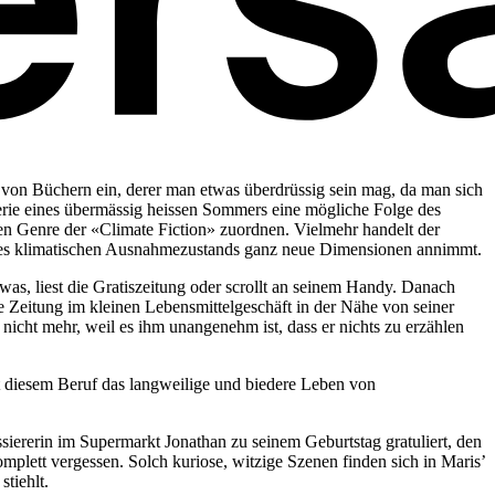
hl von Büchern ein, derer man etwas überdrüssig sein mag, da man sich
rie eines übermässig heissen Sommers eine mögliche Folge des
nden Genre der «Climate Fiction» zuordnen. Vielmehr handelt der
es klimatischen Ausnahmezustands ganz neue Dimensionen annimmt.
twas, liest die Gratiszeitung oder scrollt an seinem Handy. Danach
ie Zeitung im kleinen Lebensmittelgeschäft in der Nähe von seiner
nicht mehr, weil es ihm unangenehm ist, dass er nichts zu erzählen
it diesem Beruf das langweilige und biedere Leben von
siererin im Supermarkt Jonathan zu seinem Geburtstag gratuliert, den
mplett vergessen. Solch kuriose, witzige Szenen finden sich in Maris’
tiehlt.