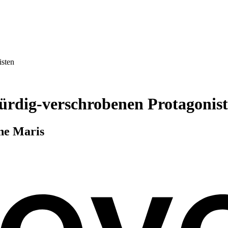
isten
ürdig-verschrobenen Protagonis
ne Maris