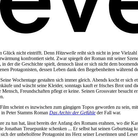
 Glück nicht eintrifft. Denn
Hitzewelle
reiht sich nicht in jene Vielza
wärmung konfrontiert sieht. Zwar spiegelt der Roman mit seiner Szene
t, in der die Geschichte spielt, dennoch lässt er sich nicht dem boome
enen Protagonisten, dessen Leben dank den Begebenheiten während d
n. Seine Wochentage gestalten sich immer gleich. Abends kocht er sich e
nkäufe und wäscht seine Kleider, sonntags kauft er frisches Brot und d
Mensch, Freundschaften pflegt er keine. Seinen Grossvater besucht er 
n.
und Film scheint es inzwischen zum gängigen Topos geworden zu sein, m
ch in Peter Stamms Roman
Das Archiv der Gefühle
der Fall war.
re zu tun hat, lässt bereits der Anfang des Romans erahnen, wo die Kas
ie Jonathan Treuepunkte schenken ... Er selbst hat seinen Geburtstag ko
ich der unbeholfene Protagonist ins Herz seiner Leserinnen und Leser s