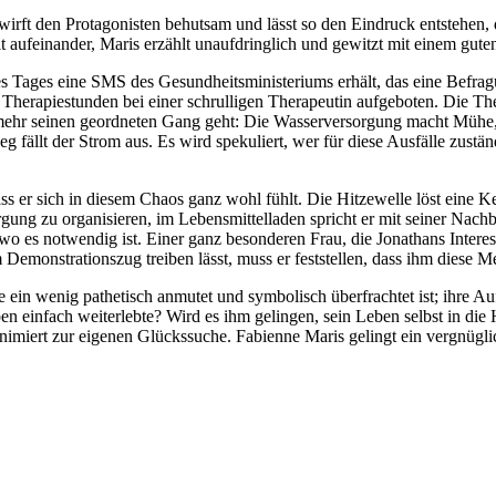
twirft den Protagonisten behutsam und lässt so den Eindruck entstehen,
eit aufeinander, Maris erzählt unaufdringlich und gewitzt mit einem gut
es Tages eine SMS des Gesundheitsministeriums erhält, das eine Befra
 zu Therapiestunden bei einer schrulligen Therapeutin aufgeboten. Die 
s mehr seinen geordneten Gang geht: Die Wasserversorgung macht Mühe
g fällt der Strom aus. Es wird spekuliert, wer für diese Ausfälle zustän
 er sich in diesem Chaos ganz wohl fühlt. Die Hitzewelle löst eine Ket
ng zu organisieren, im Lebensmittelladen spricht er mit seiner Nachb
wo es notwendig ist. Einer ganz besonderen Frau, die Jonathans Inter
em Demonstrationszug treiben lässt, muss er feststellen, dass ihm diese
ie ein wenig pathetisch anmutet und symbolisch überfrachtet ist; ihre A
n einfach weiterlebte? Wird es ihm gelingen, sein Leben selbst in die
animiert zur eigenen Glückssuche. Fabienne Maris gelingt ein vergnügli