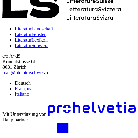
LiteraturLandschaft
LiteraturFenster
LiteraturLexikon
LiteraturSchweiz
c/o A*dS
Konradstrasse 61
8031 Zürich
mail@literaturschweiz.ch
Deutsch
Français
Italiano
Mit Unterstützung von
Hauptpartner