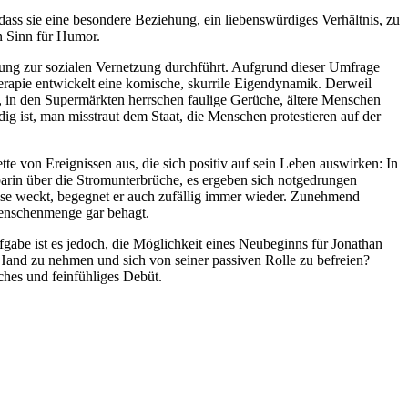
 dass sie eine besondere Beziehung, ein liebenswürdiges Verhältnis, zu
en Sinn für Humor.
gung zur sozialen Vernetzung durchführt. Aufgrund dieser Umfrage
Therapie entwickelt eine komische, skurrile Eigendynamik. Derweil
, in den Supermärkten herrschen faulige Gerüche, ältere Menschen
dig ist, man misstraut dem Staat, die Menschen protestieren auf der
te von Ereignissen aus, die sich positiv auf sein Leben auswirken: In
arin über die Stromunterbrüche, es ergeben sich notgedrungen
esse weckt, begegnet er auch zufällig immer wieder. Zunehmend
 Menschenmenge gar behagt.
ufgabe ist es jedoch, die Möglichkeit eines Neubeginns für Jonathan
 Hand zu nehmen und sich von seiner passiven Rolle zu befreien?
ches und feinfühliges Debüt.