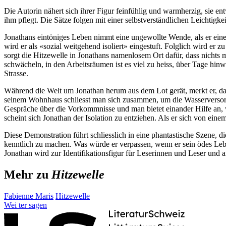
Die Autorin nähert sich ihrer Figur feinfühlig und warmherzig, sie en
ihm pflegt. Die Sätze folgen mit einer selbstverständlichen Leichtigk
Jonathans eintöniges Leben nimmt eine ungewollte Wende, als er ein
wird er als «sozial weitgehend isoliert» eingestuft. Folglich wird er
sorgt die Hitzewelle in Jonathans namenlosem Ort dafür, dass nicht
schwächeln, in den Arbeitsräumen ist es viel zu heiss, über Tage hinwe
Strasse.
Während die Welt um Jonathan herum aus dem Lot gerät, merkt er, dass
seinem Wohnhaus schliesst man sich zusammen, um die Wasserversorgu
Gespräche über die Vorkommnisse und man bietet einander Hilfe an, 
scheint sich Jonathan der Isolation zu entziehen. Als er sich von ein
Diese Demonstration führt schliesslich in eine phantastische Szene, d
kenntlich zu machen. Was würde er verpassen, wenn er sein ödes Lebe
Jonathan wird zur Identifikationsfigur für Leserinnen und Leser und 
Mehr zu
Hitzewelle
Fabienne Maris
Hitzewelle
Wei
ter
sagen