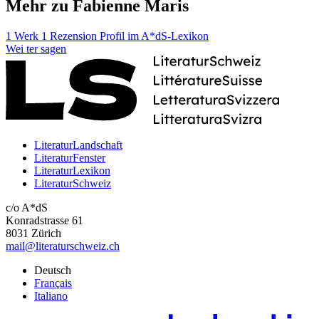
Mehr zu Fabienne Maris
1 Werk
1 Rezension
Profil im A*dS-Lexikon
Wei
ter
sagen
LiteraturLandschaft
LiteraturFenster
LiteraturLexikon
LiteraturSchweiz
c/o A*dS
Konradstrasse 61
8031 Zürich
mail@literaturschweiz.ch
Deutsch
Français
Italiano