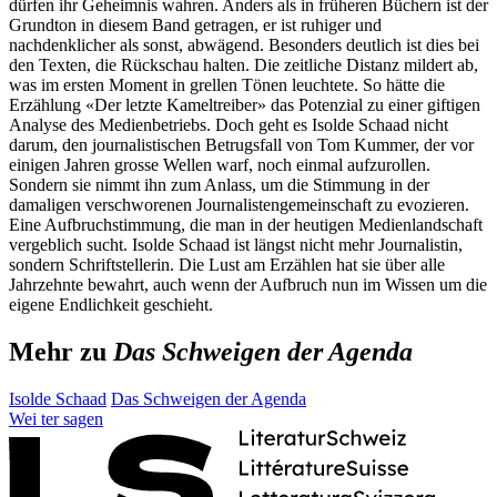
dürfen ihr Geheimnis wahren. Anders als in früheren Büchern ist der
Grundton in diesem Band getragen, er ist ruhiger und
nachdenklicher als sonst, abwägend. Besonders deutlich ist dies bei
den Texten, die Rückschau halten. Die zeitliche Distanz mildert ab,
was im ersten Moment in grellen Tönen leuchtete. So hätte die
Erzählung «Der letzte Kameltreiber» das Potenzial zu einer giftigen
Analyse des Medienbetriebs. Doch geht es Isolde Schaad nicht
darum, den journalistischen Betrugsfall von Tom Kummer, der vor
einigen Jahren grosse Wellen warf, noch einmal aufzurollen.
Sondern sie nimmt ihn zum Anlass, um die Stimmung in der
damaligen verschworenen Journalistengemeinschaft zu evozieren.
Eine Aufbruchstimmung, die man in der heutigen Medienlandschaft
vergeblich sucht. Isolde Schaad ist längst nicht mehr Journalistin,
sondern Schriftstellerin. Die Lust am Erzählen hat sie über alle
Jahrzehnte bewahrt, auch wenn der Aufbruch nun im Wissen um die
eigene Endlichkeit geschieht.
Mehr zu
Das Schweigen der Agenda
Isolde Schaad
Das Schweigen der Agenda
Wei
ter
sagen