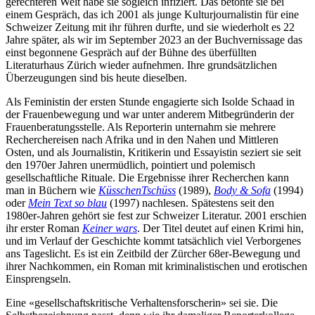
gerechteren Welt habe sie sogleich infiziert. Das betonte sie bei
einem Gespräch, das ich 2001 als junge Kulturjournalistin für eine
Schweizer Zeitung mit ihr führen durfte, und sie wiederholt es 22
Jahre später, als wir im September 2023 an der Buchvernissage das
einst begonnene Gespräch auf der Bühne des überfüllten
Literaturhaus Zürich wieder aufnehmen. Ihre grundsätzlichen
Überzeugungen sind bis heute dieselben.
Als Feministin der ersten Stunde engagierte sich Isolde Schaad in
der Frauenbewegung und war unter anderem Mitbegründerin der
Frauenberatungsstelle. Als Reporterin unternahm sie mehrere
Recherchereisen nach Afrika und in den Nahen und Mittleren
Osten, und als Journalistin, Kritikerin und Essayistin seziert sie seit
den 1970er Jahren unermüdlich, pointiert und polemisch
gesellschaftliche Rituale. Die Ergebnisse ihrer Recherchen kann
man in Büchern wie
KüsschenTschüss
(1989),
Body & Sofa
(1994)
oder
Mein Text so blau
(1997) nachlesen. Spätestens seit den
1980er-Jahren gehört sie fest zur Schweizer Literatur. 2001 erschien
ihr erster Roman
Keiner wars
. Der Titel deutet auf einen Krimi hin,
und im Verlauf der Geschichte kommt tatsächlich viel Verborgenes
ans Tageslicht. Es ist ein Zeitbild der Zürcher 68er-Bewegung und
ihrer Nachkommen, ein Roman mit kriminalistischen und erotischen
Einsprengseln.
Eine «gesellschaftskritische Verhaltensforscherin» sei sie. Die