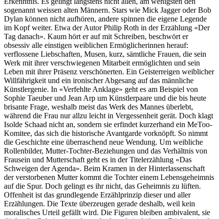
Erkenntnis. Es gelingt längstens nicht allen, am wenigsten den
sogenannt weissen alten Männern. Stars wie Mick Jagger oder Bob
Dylan können nicht aufhören, andere spinnen die eigene Legende
im Kopf weiter. Etwa der Autor Philip Roth in der Erzählung «Der
Tag danach». Kaum hört er auf mit Schreiben, beschwört er
obsessiv alle einstigen weiblichen Ermöglicherinnen herauf:
verflossene Liebschaften, Musen, kurz, sämtliche Frauen, die sein
Werk mit ihrer verschwiegenen Mitarbeit ermöglichten und sein
Leben mit ihrer Präsenz verschönerten. Ein Geisterreigen weiblicher
Willfährigkeit und ein ironischer Abgesang auf das männliche
Künstlergenie. In «Verfehlte Anklage» geht es am Beispiel von
Sophie Taeuber und Jean Arp um Künstlerpaare und die bis heute
brisante Frage, weshalb meist das Werk des Mannes überlebt,
während die Frau nur allzu leicht in Vergessenheit gerät. Doch klagt
Isolde Schaad nicht an, sondern sie erfindet kurzerhand ein MeToo-
Komitee, das sich die historische Avantgarde vorknöpft. So nimmt
die Geschichte eine überraschend neue Wendung. Um weibliche
Rollenbilder, Mutter-Tochter-Beziehungen und das Verhältnis von
Frausein und Mutterschaft geht es in der Titelerzählung «Das
Schweigen der Agenda». Beim Kramen in der Hinterlassenschaft
der verstorbenen Mutter kommt die Tochter einem Lebensgeheimnis
auf die Spur. Doch gelingt es ihr nicht, das Geheimnis zu lüften.
Offenheit ist das grundlegende Erzählprinzip dieser und aller
Erzählungen. Die Texte überzeugen gerade deshalb, weil kein
moralisches Urteil gefällt wird. Die Figuren bleiben ambivalent, sie