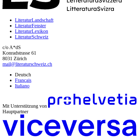
LiteraturLandschaft
LiteraturFenster
LiteraturLexikon
LiteraturSchweiz
c/o A*dS
Konradstrasse 61
8031 Zürich
mail@literaturschweiz.ch
Deutsch
Français
Italiano
Mit Unterstützung von
Hauptpartner