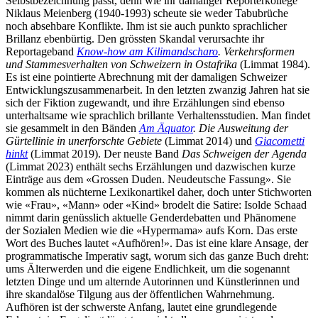
Selbstbezeichnung passt, denn wie ihr damaliger Reporterkollege
Niklaus Meienberg (1940-1993) scheute sie weder Tabubrüche
noch absehbare Konflikte. Ihm ist sie auch punkto sprachlicher
Brillanz ebenbürtig. Den grössten Skandal verursachte ihr
Reportageband
Know-how am Kilimandscharo
. Verkehrsformen
und Stammesverhalten von Schweizern in Ostafrika
(Limmat 1984).
Es ist eine pointierte Abrechnung mit der damaligen Schweizer
Entwicklungszusammenarbeit. In den letzten zwanzig Jahren hat sie
sich der Fiktion zugewandt, und ihre Erzählungen sind ebenso
unterhaltsame wie sprachlich brillante Verhaltensstudien. Man findet
sie gesammelt in den Bänden
Am Äquator
. Die Ausweitung der
Gürtellinie in unerforschte Gebiete
(Limmat 2014) und
Giacometti
hinkt
(Limmat 2019). Der neuste Band
Das Schweigen der Agenda
(Limmat 2023) enthält sechs Erzählungen und dazwischen kurze
Einträge aus dem «Grossen Duden. Neudeutsche Fassung». Sie
kommen als nüchterne Lexikonartikel daher, doch unter Stichworten
wie «Frau», «Mann» oder «Kind» brodelt die Satire: Isolde Schaad
nimmt darin genüsslich aktuelle Genderdebatten und Phänomene
der Sozialen Medien wie die «Hypermama» aufs Korn. Das erste
Wort des Buches lautet «Aufhören!». Das ist eine klare Ansage, der
programmatische Imperativ sagt, worum sich das ganze Buch dreht:
ums Älterwerden und die eigene Endlichkeit, um die sogenannt
letzten Dinge und um alternde Autorinnen und Künstlerinnen und
ihre skandalöse Tilgung aus der öffentlichen Wahrnehmung.
Aufhören ist der schwerste Anfang, lautet eine grundlegende