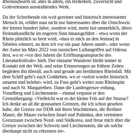
Rheinaufwärts
ist, alles in allem, ein Heiterkeit, Zuversicht und
Gottvertrauen ausstrahlendes Werk.
Da der Schreibende ein weit gereister und historisch interessierter
Mensch ist, erfährt man nicht nur Interessantes über die Ostschweiz
der letzten hundert Jahre, sondern wird, meist fast unmerklich, übers
Heimatkundliche im engeren Sinn hinausgeführt – etwa wenn der
Rhein plötzlich so breit wird, «dass er mich an den Jenissej in
Sibirien erinnert, an dem ich vor ein paar Jahren stand», oder wenn
der Autor im März 2022 von russischen Luftangriffen auf Odessa
liest, wo er «vor drei Jahren die Eröffnungsansprache des
Literaturfestivals» hielt. Der einsame Wanderer bleibt immer in
Kontakt mit der Welt, und seine Erinnerungen an frühere Zeiten
begleiten ihn überall, auch und gerade am berühmten Rheinfall. Mit
dem Schiff geht’s nach Gottlieben, wo er «sofort wieder historisch
umarmt und belehrt» wird, zu Fuss geht’s weiter zum Rheinspitz
und nach St. Margarethen. Dann die Landesgrenze entlang,
Vorarlberg und Liechtenstein – einmal verpasst er den
Grenzübergang: «Vielleicht war es der kleine Fels auf der Strasse?
Ich denke an all die grausamen Grenzen, die ich schon gesehen
habe, die Grenze zur DDR mit ihren Wachtürmen, die Berliner
Mauer, die Mauer zwischen Israel und Palästina, den verminten
Grenzzaun zwischen Nord- und Südkorea, und freue mich über die
Grenze zwischen der Schweiz und Liechtenstein, die als solche
überhaupt nicht zu erkennen ist».