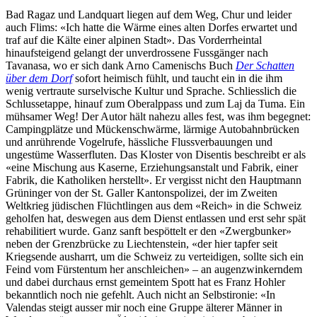
Bad Ragaz und Landquart liegen auf dem Weg, Chur und leider
auch Flims: «Ich hatte die Wärme eines alten Dorfes erwartet und
traf auf die Kälte einer alpinen Stadt». Das Vorderrheintal
hinaufsteigend gelangt der unverdrossene Fussgänger nach
Tavanasa, wo er sich dank Arno Camenischs Buch
Der Schatten
über dem Dorf
sofort heimisch fühlt, und taucht ein in die ihm
wenig vertraute surselvische Kultur und Sprache. Schliesslich die
Schlussetappe, hinauf zum Oberalppass und zum Laj da Tuma. Ein
mühsamer Weg! Der Autor hält nahezu alles fest, was ihm begegnet:
Campingplätze und Mückenschwärme, lärmige Autobahnbrücken
und anrührende Vogelrufe, hässliche Flussverbauungen und
ungestüme Wasserfluten. Das Kloster von Disentis beschreibt er als
«eine Mischung aus Kaserne, Erziehungsanstalt und Fabrik, einer
Fabrik, die Katholiken herstellt». Er vergisst nicht den Hauptmann
Grüninger von der St. Galler Kantonspolizei, der im Zweiten
Weltkrieg jüdischen Flüchtlingen aus dem «Reich» in die Schweiz
geholfen hat, deswegen aus dem Dienst entlassen und erst sehr spät
rehabilitiert wurde. Ganz sanft bespöttelt er den «Zwergbunker»
neben der Grenzbrücke zu Liechtenstein, «der hier tapfer seit
Kriegsende ausharrt, um die Schweiz zu verteidigen, sollte sich ein
Feind vom Fürstentum her anschleichen» – an augenzwinkerndem
und dabei durchaus ernst gemeintem Spott hat es Franz Hohler
bekanntlich noch nie gefehlt. Auch nicht an Selbstironie: «In
Valendas steigt ausser mir noch eine Gruppe älterer Männer in