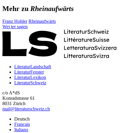
Mehr zu
Rheinaufwärts
Franz Hohler
Rheinaufwärts
Wei
ter
sagen
LiteraturLandschaft
LiteraturFenster
LiteraturLexikon
LiteraturSchweiz
c/o A*dS
Konradstrasse 61
8031 Zürich
mail@literaturschweiz.ch
Deutsch
Français
Italiano