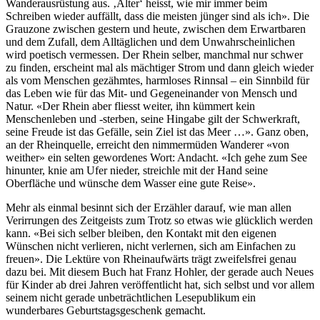
Wanderausrüstung aus. ‚Älter‘ heisst, wie mir immer beim
Schreiben wieder auffällt, dass die meisten jünger sind als ich». Die
Grauzone zwischen gestern und heute, zwischen dem Erwartbaren
und dem Zufall, dem Alltäglichen und dem Unwahrscheinlichen
wird poetisch vermessen. Der Rhein selber, manchmal nur schwer
zu finden, erscheint mal als mächtiger Strom und dann gleich wieder
als vom Menschen gezähmtes, harmloses Rinnsal – ein Sinnbild für
das Leben wie für das Mit- und Gegeneinander von Mensch und
Natur. «Der Rhein aber fliesst weiter, ihn kümmert kein
Menschenleben und -sterben, seine Hingabe gilt der Schwerkraft,
seine Freude ist das Gefälle, sein Ziel ist das Meer …». Ganz oben,
an der Rheinquelle, erreicht den nimmermüden Wanderer «von
weither» ein selten gewordenes Wort: Andacht. «Ich gehe zum See
hinunter, knie am Ufer nieder, streichle mit der Hand seine
Oberfläche und wünsche dem Wasser eine gute Reise».
Mehr als einmal besinnt sich der Erzähler darauf, wie man allen
Verirrungen des Zeitgeists zum Trotz so etwas wie glücklich werden
kann. «Bei sich selber bleiben, den Kontakt mit den eigenen
Wünschen nicht verlieren, nicht verlernen, sich am Einfachen zu
freuen». Die Lektüre von Rheinaufwärts trägt zweifelsfrei genau
dazu bei. Mit diesem Buch hat Franz Hohler, der gerade auch Neues
für Kinder ab drei Jahren veröffentlicht hat, sich selbst und vor allem
seinem nicht gerade unbeträchtlichen Lesepublikum ein
wunderbares Geburtstagsgeschenk gemacht.