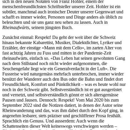
sich in den neuen Notaten von Franz Hohler, einem der
menschenfreundlichsten Schriftsteller unserer Zeit. Hohler ist ein
subtiler, manchmal auch ironischer Deuter unserer Gegenwart und
schafft es immer wieder, Personen und Dinge anders als üblich zu
beleuchten und sie uns ganz neu sehen zu lassen. Auch in
Rheinaufwärts
, seinem jüngsten Buch.
Zunächst einmal: Respekt! Da geht der weit über die Schweiz
hinaus bekannte Kabarettist, Musiker, Dialektdichter, Lyriker und
Erzähler, der einstige «Mann mit dem Cello», im zarten Alter von
fast achtzig Jahren zu Fuss und mitten in der Pandemie-Zeit
rheinaufwärts, einfach so. «Das Leben hat seinen gewohnten Gang
nach dem Stillstand noch nicht wieder aufgenommen, die
Seuchengefahr liegt wie ein Generalverdacht in der Luft». Die
Fussreise wird naturgemäss mehrfach unterbrochen, immer wieder
benützt der Wanderer auch den Bus oder die Bahn und findet dort
Freundlichkeit, Komfort und Pünktlichkeit – was es heute wohl nur
noch in der Schweiz gibt. Selbstverständlich ist er gut ausgerüstet
und vernetzt, und selbstverständlich gönnt er sich altersgemässe
Pausen und Jausen. Dennoch: Respekt! Vom Mai 2020 bis zum
September 2022 sind die Notizen datiert, in denen der Autor seine
Rheinwanderung und das, was ihm dabei durch den Kopf ging, in
angenehm lesbarer, stets präziser und geschliffener Prosa festhält.
Sprachlich ein Genuss. Und ausserdem: Auch wenn die
Schattenseiten dieser Welt keineswegs verschwiegen werden –