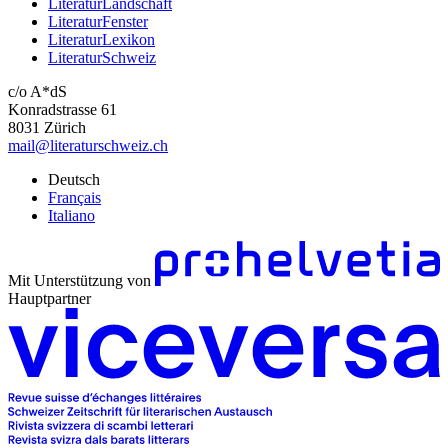
LiteraturLandschaft
LiteraturFenster
LiteraturLexikon
LiteraturSchweiz
c/o A*dS
Konradstrasse 61
8031 Zürich
mail@literaturschweiz.ch
Deutsch
Français
Italiano
Mit Unterstützung von
Hauptpartner