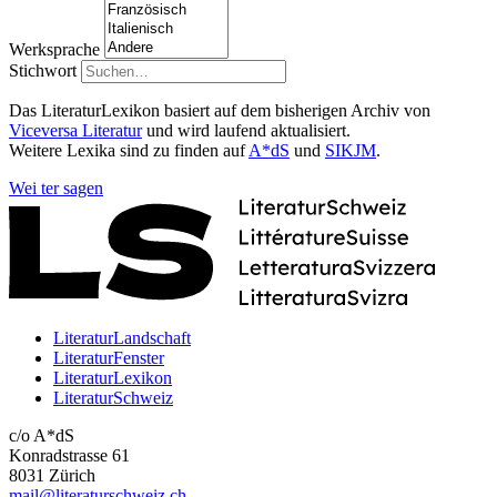
Werksprache
Stichwort
Das LiteraturLexikon basiert auf dem bisherigen Archiv von
Viceversa Literatur
und wird laufend aktualisiert.
Weitere Lexika sind zu finden auf
A*dS
und
SIKJM
.
Wei
ter
sagen
LiteraturLandschaft
LiteraturFenster
LiteraturLexikon
LiteraturSchweiz
c/o A*dS
Konradstrasse 61
8031 Zürich
mail@literaturschweiz.ch