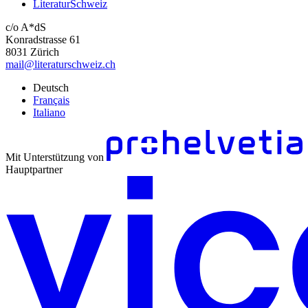
LiteraturSchweiz
c/o A*dS
Konradstrasse 61
8031 Zürich
mail@literaturschweiz.ch
Deutsch
Français
Italiano
Mit Unterstützung von
Hauptpartner