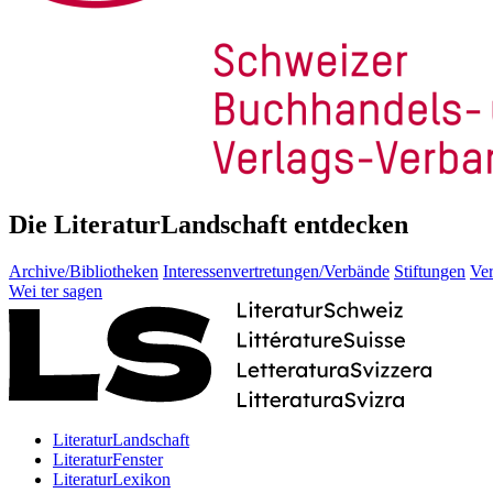
Die LiteraturLandschaft entdecken
Archive/Bibliotheken
Interessenvertretungen/Verbände
Stiftungen
Ver
Wei
ter
sagen
LiteraturLandschaft
LiteraturFenster
LiteraturLexikon