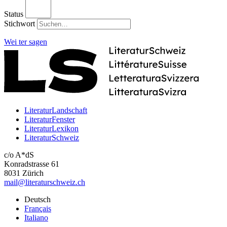
Status
Stichwort
Wei
ter
sagen
LiteraturLandschaft
LiteraturFenster
LiteraturLexikon
LiteraturSchweiz
c/o A*dS
Konradstrasse 61
8031 Zürich
mail@literaturschweiz.ch
Deutsch
Français
Italiano