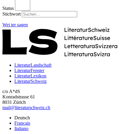
Status
Stichwort
Wei
ter
sagen
LiteraturLandschaft
LiteraturFenster
LiteraturLexikon
LiteraturSchweiz
c/o A*dS
Konradstrasse 61
8031 Zürich
mail@literaturschweiz.ch
Deutsch
Français
Italiano