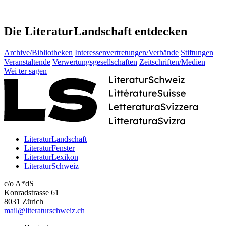
Die LiteraturLandschaft entdecken
Archive/Bibliotheken
Interessenvertretungen/Verbände
Stiftungen
Veranstaltende
Verwertungsgesellschaften
Zeitschriften/Medien
Wei
ter
sagen
LiteraturLandschaft
LiteraturFenster
LiteraturLexikon
LiteraturSchweiz
c/o A*dS
Konradstrasse 61
8031 Zürich
mail@literaturschweiz.ch