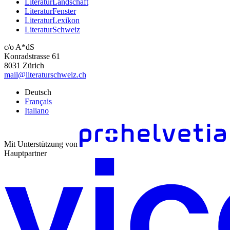
LiteraturLandschaft
LiteraturFenster
LiteraturLexikon
LiteraturSchweiz
c/o A*dS
Konradstrasse 61
8031 Zürich
mail@literaturschweiz.ch
Deutsch
Français
Italiano
Mit Unterstützung von
Hauptpartner