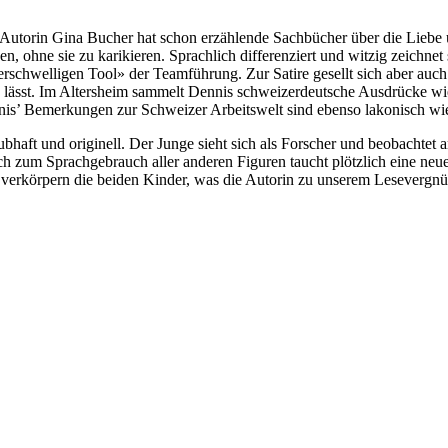
Autorin Gina Bucher hat schon erzählende Sachbücher über die Liebe u
en, ohne sie zu karikieren. Sprachlich differenziert und witzig zeichnet
schwelligen Tool» der Teamführung. Zur Satire gesellt sich aber auch
en lässt. Im Altersheim sammelt Dennis schweizerdeutsche Ausdrücke wi
nis’ Bemerkungen zur Schweizer Arbeitswelt sind ebenso lakonisch wie 
aubhaft und originell. Der Junge sieht sich als Forscher und beobachtet
ch zum Sprachgebrauch aller anderen Figuren taucht plötzlich eine neue
So verkörpern die beiden Kinder, was die Autorin zu unserem Lesevergn