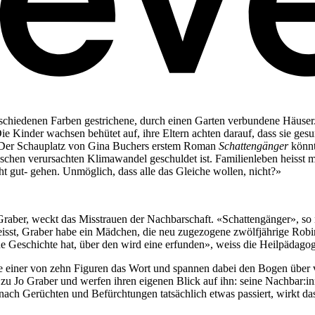
erschiedenen Farben gestrichene, durch einen Garten verbundene Häuse
ie Kinder wachsen behütet auf, ihre Eltern achten darauf, dass sie ge
. Der Schauplatz von Gina Buchers erstem Roman
Schattengänger
könnte
chen verursachten Klimawandel geschuldet ist. Familienleben heisst
t gut- gehen. Unmöglich, dass alle das Gleiche wollen, nicht?»
ber, weckt das Misstrauen der Nachbarschaft. «Schattengänger», so ne
sst, Graber habe ein Mädchen, die neu zugezogene zwölfjährige Robin,
eine Geschichte hat, über den wird eine erfunden», weiss die Heilpäda
lge einer von zehn Figuren das Wort und spannen dabei den Bogen übe
u Jo Graber und werfen ihren eigenen Blick auf ihn: seine Nachbar:inn
nach Gerüchten und Befürchtungen tatsächlich etwas passiert, wirkt das E