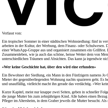
Verfasst von:
Ein tropischer Sommer in einer städtischen Wohnsiedlung: fünf in v
arbeiten in der Kultur, der Werbung, dem Finanz- oder Schulwesen. D
einer WhatsApp-Gruppe aus und organisiert zusammen ein Grillfest
Zusammenleben, wie ja auch das schöne, heisse Wetter dem von Mens
unterschiedlichen Träumen und Absichten. Das kann ja irgendwie nich
«Wer keine Geschichte hat, über den wird eine erfunden»
Ein Bewohner der Siedlung, ein Mann in den Fünfzigern namens Jo Gra
Mieter der gegenüberliegenden Wohnung nachts spazieren geht. Es hei
und unauffällig, vielleicht macht ihn gerade das verdächtig. «Wer k
Kurze Kapitel, meist nur knappe zwei Seiten, geben in schneller Fo
die junge Mutter bis zum zehnjährigen Kind. Alle haben einen Bezug z
Pfleger im Altersheim, in dem Graber jeweils die Mutter besucht. Als 