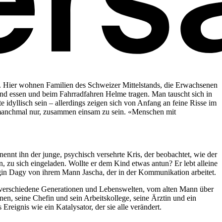
r. Hier wohnen Familien des Schweizer Mittelstands, die Erwachsenen
sund essen und beim Fahrradfahren Helme tragen. Man tauscht sich in
 idyllisch sein – allerdings zeigen sich von Anfang an feine Risse im
 manchmal nur, zusammen einsam zu sein. «Menschen mit
nnt ihn der junge, psychisch versehrte Kris, der beobachtet, wie der
 zu sich eingeladen. Wollte er dem Kind etwas antun? Er lebt alleine
gogin Dagy von ihrem Mann Jascha, der in der Kommunikation arbeitet.
r verschiedene Generationen und Lebenswelten, vom alten Mann über
en, seine Chefin und sein Arbeitskollege, seine Ärztin und ein
reignis wie ein Katalysator, der sie alle verändert.