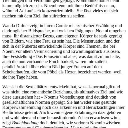
Trennungen und Versöhnungen geprägt, Kommunikation scheint
kaum möglich zu sein. Noemi rennt mit ihren Bedürfnissen an,
während Adi auf sich konzentriert bleibt. Sie lässt vieles mit sich
machen mit dem Ziel, ihn zufrieden zu stellen.
Wanda Dufner zeigt in ihrem Comic mit szenischer Erzählung und
eindringlicher Bildsprache, mit welchen Prägungen Noemi umgehen
muss. Ihr distanzierter Bezug zum eigenen Körper ist stark geprägt
von Bildern, wie eine Frau zu sein hat. Die Menstruation und der
sich in der Pubertät entwickelnde Körper sind Themen, die bei
Noemi vor allem Verunsicherung und Erwartungsdruck auslösen.
Ihre Feststellung «Das Frausein und alles, was damit zu tun hatte,
auch die nun vorhandene Fruchtbarkeit, waren mir zutiefst
peinlich!» steht über einem Bild junger Frauen auf dem
Scheiterhaufen, die vom Pöbel als Hexen bezeichnet werden, weil
sie ihre Tage haben.
Wie sich die Sexualität zu entwickeln hat, was als normal gilt und
was nicht, eine romantische Beziehung als ultimatives Ziel und wie
diese auszusehen hat – Noemis Vorstellungen sind deutlich von
gesellschaftlichen Normen geprägt. Sie hat weder eine gesunde
Körperwahrnehmung noch das Erkennen und Berücksichtigen ihrer
Bedürfnisse gelernt. Auch wenn eigene Erfahrungen dazugehören
und wohl niemand ohne herausfordernde Zeiten erwachsen wird,
zeigt
Bauchlandung
doch deutlich, wie verloren Noemi zwischen
Erwartungen und Glaubenssätzen ist. Man würde ihr eine