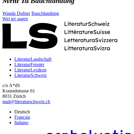
Mehr zu
Bauchlandung
Wanda Dufner
Bauchlandung
Wei
ter
sagen
LiteraturLandschaft
LiteraturFenster
LiteraturLexikon
LiteraturSchweiz
c/o A*dS
Konradstrasse 61
8031 Zürich
mail@literaturschweiz.ch
Deutsch
Français
Italiano