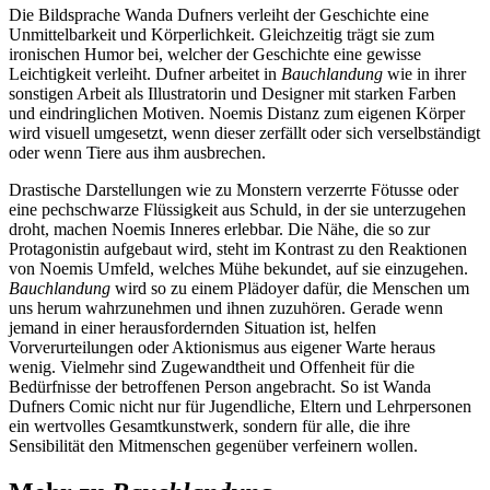
Die Bildsprache Wanda Dufners verleiht der Geschichte eine
Unmittelbarkeit und Körperlichkeit. Gleichzeitig trägt sie zum
ironischen Humor bei, welcher der Geschichte eine gewisse
Leichtigkeit verleiht. Dufner arbeitet in
Bauchlandung
wie in ihrer
sonstigen Arbeit als Illustratorin und Designer mit starken Farben
und eindringlichen Motiven. Noemis Distanz zum eigenen Körper
wird visuell umgesetzt, wenn dieser zerfällt oder sich verselbständigt
oder wenn Tiere aus ihm ausbrechen.
Drastische Darstellungen wie zu Monstern verzerrte Fötusse oder
eine pechschwarze Flüssigkeit aus Schuld, in der sie unterzugehen
droht, machen Noemis Inneres erlebbar. Die Nähe, die so zur
Protagonistin aufgebaut wird, steht im Kontrast zu den Reaktionen
von Noemis Umfeld, welches Mühe bekundet, auf sie einzugehen.
Bauchlandung
wird so zu einem Plädoyer dafür, die Menschen um
uns herum wahrzunehmen und ihnen zuzuhören. Gerade wenn
jemand in einer herausfordernden Situation ist, helfen
Vorverurteilungen oder Aktionismus aus eigener Warte heraus
wenig. Vielmehr sind Zugewandtheit und Offenheit für die
Bedürfnisse der betroffenen Person angebracht. So ist Wanda
Dufners Comic nicht nur für Jugendliche, Eltern und Lehrpersonen
ein wertvolles Gesamtkunstwerk, sondern für alle, die ihre
Sensibilität den Mitmenschen gegenüber verfeinern wollen.