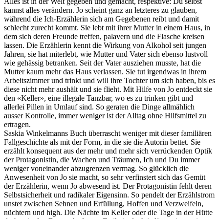
Alles ist in der Welt gegeben und gemacht, respektive: Du selbst
kannst alles verändern. Jo scheint ganz an letzteres zu glauben,
während die Ich-Erzählerin sich am Gegebenen reibt und damit
schlecht zurecht kommt. Sie lebt mit ihrer Mutter in einem Haus, in
dem sich deren Freunde treffen, palavern und die Flasche kreisen
lassen. Die Erzählerin kennt die Wirkung von Alkohol seit jungen
Jahren, sie hat miterlebt, wie Mutter und Vater sich ebenso lustvoll
wie gehässig betranken. Seit der Vater ausziehen musste, hat die
Mutter kaum mehr das Haus verlassen. Sie tut irgendwas in ihrem
Arbeitszimmer und trinkt und will ihre Tochter um sich haben, bis es
diese nicht mehr aushält und sie flieht. Mit Hilfe von Jo entdeckt sie
den «Keller», eine illegale Tanzbar, wo es zu trinken gibt und
allerlei Pillen in Umlauf sind. So geraten die Dinge allmählich
ausser Kontrolle, immer weniger ist der Alltag ohne Hilfsmittel zu
ertragen.
Saskia Winkelmanns Buch überrascht weniger mit dieser familiären
Fallgeschichte als mit der Form, in die sie die Autorin bettet. Sie
erzählt konsequent aus der mehr und mehr sich verrückenden Optik
der Protagonistin, die Wachen und Träumen, Ich und Du immer
weniger voneinander abzugrenzen vermag. So glücklich die
Anwesenheit von Jo sie macht, so sehr verfinstert sich das Gemüt
der Erzählerin, wenn Jo abwesend ist. Der Protagonistin fehlt deren
Selbstsicherheit und radikaler Eigensinn. So pendelt der Erzählstrom
unstet zwischen Sehnen und Erfüllung, Hoffen und Verzweifeln,
nüchtern und high. Die Nächte im Keller oder die Tage in der Hütte