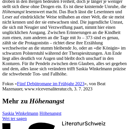
droben in den Bergen bedeuten Freiheit, doch je länger je weniger
stellt sich diese ohne Drogen ein. Es ist diese knisternde Unruhe, die
Höhenangst
lesenswert macht. Das Buch lässt die Leserinnen und
Leser auf eindrückliche Weise teilhaben an einer Welt, die sie meist
nicht kennen und der sie entwachsen sind. Die jugendliche Unrast,
die sich mit Neugier und Verzweiflung paart, nimmt hier einen
unglücklichen Ausgang. Zwischen Erinnerungen an die Kindheit
zum einen, zum anderen an die Tage mit Jo – 373 sind es genau,
zählt sie die Protagonistin – richtet diese ihre Erzählung
wechselweise an die stumm bleibende Jo, oder an «die Königin» im
schwarzen Polsterstuhl während der Therapiesitzungen. Am Ende
liegt alles deutlich vor Augen und bleibt doch unscharf in den
Konturen. Für ihr Pendeln zwischen dem Glauben, alles sei gegeben
und dem, alles lasse sich verändern trifft Saskia Winkelmann präzise
die schwebende Ton- und Fallhöhe.
Fokus «
Fünf Debütromane im Frühjahr 2023
», von Beat
Mazenauer, www.viceversaliteratur.ch, 3. 7. 2023
Mehr zu
Höhenangst
Saskia Winkelmann
Höhenangst
Wei
ter
sagen