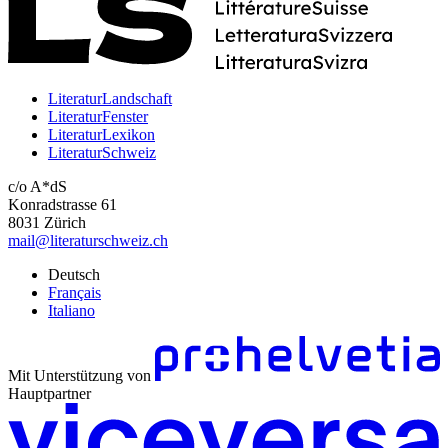
LiteraturLandschaft
LiteraturFenster
LiteraturLexikon
LiteraturSchweiz
c/o A*dS
Konradstrasse 61
8031 Zürich
mail@literaturschweiz.ch
Deutsch
Français
Italiano
Mit Unterstützung von
Hauptpartner