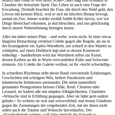
neuem fällt Odile in «ein tiefes Schaf», oder nagt und schmatzt in
Claudine der beissende Spott. Das Leben ist auch eine Frage der
Erwartung. Deshalb beachtet die Frau, die durch den Wald geht, den
Löwen mit keinem Blick, weil er sich im falschen Biotop bewegt,
anstatt im Zoo. Immer wieder erzählt Judith Keller davon, wie wir
Dinge überscharf erkennen, ja durchleuchten, und uns gleichzeitig
durch unsere Wahrnehmung betrügen lassen.
Alles hat dabei seinen Platz – und wehe, wenn nicht. In einer etwas
längeren Betrachtung verstösst Colette gegen alle Regeln, als sie in
der Kunstgalerie ein Apéro-Wurstbrett, um schnell in den Mantel zu
schlüpfen, auf einen Drehtisch legt und so dessen Kunstwert
entheiligt – handkehrum wird das Wurstbrett selbst zur Kunst,
dessen Kerben an die in Wurst verwandelten Kühe und Schweine
erinnern. Als Colette die Galerie verlässt, ist ihr «leicht schwindlig».
In schnellem Rhythmus reiht dieser Band verwirrende Erfahrungen,
Geschichten mit schrägem Witz, heitere Paradoxien und
träumerische Irritationen aneinander. Die meist namentlich
genannten Protagonisten heissen Odile, René, Clemens oder
Leonard, sie hadern alle mit simplen Alltäglichkeiten. Charlottes
«Wünsche sind in Erfüllung gegangen. Aber sie hätte gern andere
gehabt.» So wehren sie sich mal verzweifelnd, mal treuen Glaubens
gegen die Zumutungen der vergehenden Zeit, mit der ihnen nicht
selten auch die Träume und Wünsche davonlaufen. Der
«Nachhaltigkeit zuliebe» will John deshalb die Zukunft so