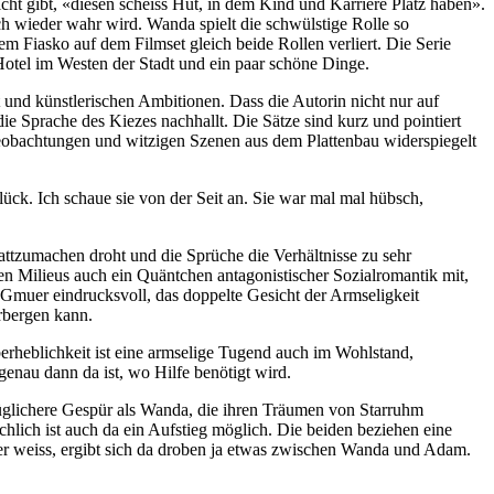
ht gibt, «diesen scheiss Hut, in dem Kind und Karriere Platz haben».
h wieder wahr wird. Wanda spielt die schwülstige Rolle so
em Fiasko auf dem Filmset gleich beide Rollen verliert. Die Serie
Hotel im Westen der Stadt und ein paar schöne Dinge.
nd künstlerischen Ambitionen. Dass die Autorin nicht nur auf
e Sprache des Kiezes nachhallt. Die Sätze sind kurz und pointiert
 Beobachtungen und witzigen Szenen aus dem Plattenbau widerspiegelt
ück. Ich schaue sie von der Seit an. Sie war mal mal hübsch,
attzumachen droht und die Sprüche die Verhältnisse zu sehr
len Milieus auch ein Quäntchen antagonistischer Sozialromantik mit,
 Gmuer eindrucksvoll, das doppelte Gesicht der Armseligkeit
erbergen kann.
erheblichkeit ist eine armselige Tugend auch im Wohlstand,
genau dann da ist, wo Hilfe benötigt wird.
rüglichere Gespür als Wanda, die ihren Träumen von Starruhm
chlich ist auch da ein Aufstieg möglich. Die beiden beziehen eine
er weiss, ergibt sich da droben ja etwas zwischen Wanda und Adam.