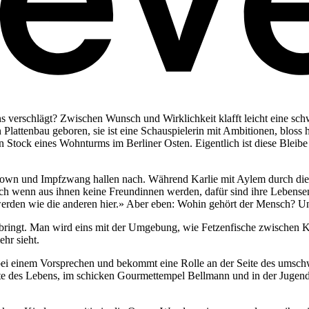
s verschlägt? Zwischen Wunsch und Wirklichkeit klafft leicht eine sc
n Plattenbau geboren, sie ist eine Schauspielerin mit Ambitionen, bloss
n Stock eines Wohnturms im Berliner Osten. Eigentlich ist diese Bleibe
down und Impfzwang hallen nach. Während Karlie mit Aylem durch die 
auch wenn aus ihnen keine Freundinnen werden, dafür sind ihre Lebens
 so werden wie die anderen hier.» Aber eben: Wohin gehört der Mensch? 
bringt. Man wird eins mit der Umgebung, wie Fetzenfische zwischen K
hr sieht.
ei einem Vorsprechen und bekommt eine Rolle an der Seite des umschwä
eite des Lebens, im schicken Gourmettempel Bellmann und in der Jugen