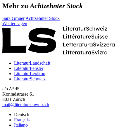
Mehr zu
Achtzehnter Stock
Sara Gmuer
Achtzehnter Stock
Wei
ter
sagen
LiteraturLandschaft
LiteraturFenster
LiteraturLexikon
LiteraturSchweiz
c/o A*dS
Konradstrasse 61
8031 Zürich
mail@literaturschweiz.ch
Deutsch
Français
Italiano