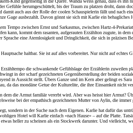
nkem-Kind gegenseitig in die Quere. Wanda weiss genau, dass es ihn nic
r Gefühle herumgeschüttelt, bis der Traum zu platzen droht, dann doc
 damit auch aus der Rolle der coolen Schauspielerin fällt und nach ein
nze Gage ausbezahlt. Davon gönnt sie sich mit Karlie ein behagliches 
em Tempo zwischen Ernst und Sarkasmus, zwischen Hartz-4-Prekariat u
fen kann, kommt dem rasanten, aufgerauten Erzählton zugute, in dem di
er Sprache eine Atemlosigkeit und Dringlichkeit, die sich in präzisen
tsache haltbar. Sie ist auf alles vorbereitet. Nur nicht auf echtes Gl
s Erzähltempo die schwankende Gefühlslage der Erzählerin zuweilen pl
schwingt in der scharf gezeichneten Gegenüberstellung der beiden sozia
yend in Aussicht stellt. Übers Ganze und im Kern aber gelingt es Sara
bau, da das mondäne Getue der Kulturelite, die ihre Einsamkeit nicht v
in dem die Armut familiär vererbt wird. Aber was heisst hier Armut? Üb
elsweise bei der empathisch gezeichneten Mutter von Aylin, die immer 
egt, sondern in der Suche nach dem Eigenen. Karlie hat dafür das unt
ohligen Hotel will Karlie einfach «nach Hause» – auf die Platte. Tatsä
twas heller zu scheinen als ein Stockwerk darunter. Und vielleicht, w