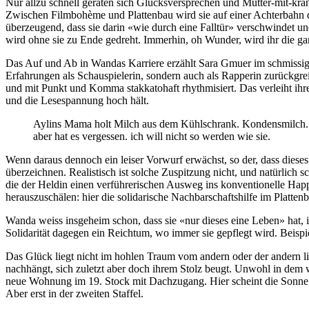
Nur allzu schnell geraten sich Glücksversprechen und Mutter-mit-kra
Zwischen Filmbohème und Plattenbau wird sie auf einer Achterbahn de
überzeugend, dass sie darin «wie durch eine Falltür» verschwindet und
wird ohne sie zu Ende gedreht. Immerhin, oh Wunder, wird ihr die ga
Das Auf und Ab in Wandas Karriere erzählt Sara Gmuer im schmissig
Erfahrungen als Schauspielerin, sondern auch als Rapperin zurückgrei
und mit Punkt und Komma stakkatohaft rhythmisiert. Das verleiht ihr
und die Lesespannung hoch hält.
Aylins Mama holt Milch aus dem Kühlschrank. Kondensmilch. Haup
aber hat es vergessen. ich will nicht so werden wie sie.
Wenn daraus dennoch ein leiser Vorwurf erwächst, so der, dass diese
überzeichnen. Realistisch ist solche Zuspitzung nicht, und natürlich 
die der Heldin einen verführerischen Ausweg ins konventionelle Happ
herauszuschälen: hier die solidarische Nachbarschaftshilfe im Platten
Wanda weiss insgeheim schon, dass sie «nur dieses eine Leben» hat, 
Solidarität dagegen ein Reichtum, wo immer sie gepflegt wird. Beispi
Das Glück liegt nicht im hohlen Traum vom andern oder der andern li
nachhängt, sich zuletzt aber doch ihrem Stolz beugt. Unwohl in dem w
neue Wohnung im 19. Stock mit Dachzugang. Hier scheint die Sonne e
Aber erst in der zweiten Staffel.