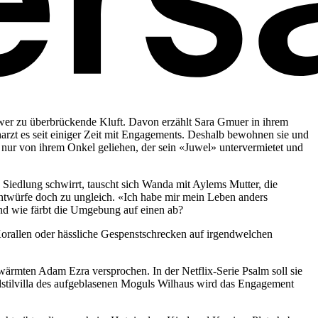
hwer zu überbrückende Kluft. Davon erzählt Sara Gmuer in ihrem
 harzt es seit einiger Zeit mit Engagements. Deshalb bewohnen sie und
 nur von ihrem Onkel geliehen, der sein «Juwel» untervermietet und
Siedlung schwirrt, tauscht sich Wanda mit Aylems Mutter, die
entwürfe doch zu ungleich. «Ich habe mir mein Leben anders
Und wie färbt die Umgebung auf einen ab?
orallen oder hässliche Gespenstschrecken auf irgendwelchen
rmten Adam Ezra versprochen. In der Netflix-Serie Psalm soll sie
dstilvilla des aufgeblasenen Moguls Wilhaus wird das Engagement