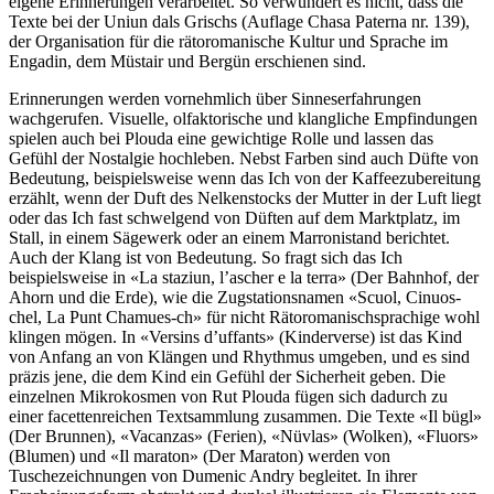
eigene Erinnerungen verarbeitet. So verwundert es nicht, dass die
Texte bei der Uniun dals Grischs (Auflage Chasa Paterna nr. 139),
der Organisation für die rätoromanische Kultur und Sprache im
Engadin, dem Müstair und Bergün erschienen sind.
Erinnerungen werden vornehmlich über Sinneserfahrungen
wachgerufen. Visuelle, olfaktorische und klangliche Empfindungen
spielen auch bei Plouda eine gewichtige Rolle und lassen das
Gefühl der Nostalgie hochleben. Nebst Farben sind auch Düfte von
Bedeutung, beispielsweise wenn das Ich von der Kaffeezubereitung
erzählt, wenn der Duft des Nelkenstocks der Mutter in der Luft liegt
oder das Ich fast schwelgend von Düften auf dem Marktplatz, im
Stall, in einem Sägewerk oder an einem Marronistand berichtet.
Auch der Klang ist von Bedeutung. So fragt sich das Ich
beispielsweise in «La staziun, l’ascher e la terra» (Der Bahnhof, der
Ahorn und die Erde), wie die Zugstationsnamen «Scuol, Cinuos-
chel, La Punt Chamues-ch» für nicht Rätoromanischsprachige wohl
klingen mögen. In «Versins d’uffants» (Kinderverse) ist das Kind
von Anfang an von Klängen und Rhythmus umgeben, und es sind
präzis jene, die dem Kind ein Gefühl der Sicherheit geben. Die
einzelnen Mikrokosmen von Rut Plouda fügen sich dadurch zu
einer facettenreichen Textsammlung zusammen. Die Texte «Il bügl»
(Der Brunnen), «Vacanzas» (Ferien), «Nüvlas» (Wolken), «Fluors»
(Blumen) und «Il maraton» (Der Maraton) werden von
Tuschezeichnungen von Dumenic Andry begleitet. In ihrer