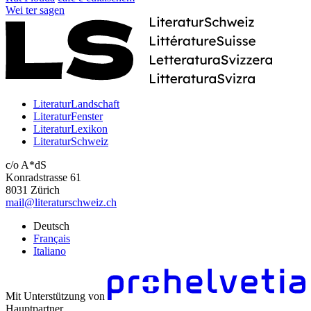
Wei
ter
sagen
LiteraturLandschaft
LiteraturFenster
LiteraturLexikon
LiteraturSchweiz
c/o A*dS
Konradstrasse 61
8031 Zürich
mail@literaturschweiz.ch
Deutsch
Français
Italiano
Mit Unterstützung von
Hauptpartner