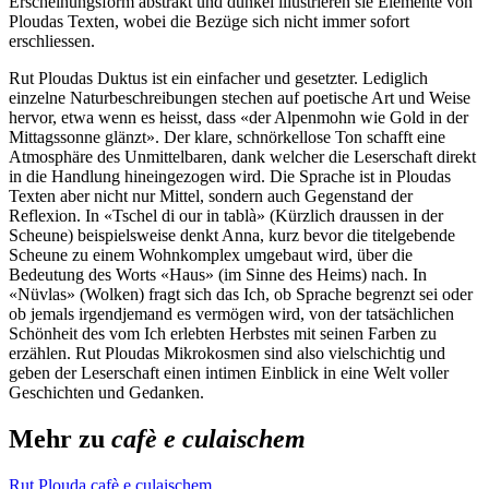
Erscheinungsform abstrakt und dunkel illustrieren sie Elemente von
Ploudas Texten, wobei die Bezüge sich nicht immer sofort
erschliessen.
Rut Ploudas Duktus ist ein einfacher und gesetzter. Lediglich
einzelne Naturbeschreibungen stechen auf poetische Art und Weise
hervor, etwa wenn es heisst, dass «der Alpenmohn wie Gold in der
Mittagssonne glänzt». Der klare, schnörkellose Ton schafft eine
Atmosphäre des Unmittelbaren, dank welcher die Leserschaft direkt
in die Handlung hineingezogen wird. Die Sprache ist in Ploudas
Texten aber nicht nur Mittel, sondern auch Gegenstand der
Reflexion. In «Tschel di our in tablà» (Kürzlich draussen in der
Scheune) beispielsweise denkt Anna, kurz bevor die titelgebende
Scheune zu einem Wohnkomplex umgebaut wird, über die
Bedeutung des Worts «Haus» (im Sinne des Heims) nach. In
«Nüvlas» (Wolken) fragt sich das Ich, ob Sprache begrenzt sei oder
ob jemals irgendjemand es vermögen wird, von der tatsächlichen
Schönheit des vom Ich erlebten Herbstes mit seinen Farben zu
erzählen. Rut Ploudas Mikrokosmen sind also vielschichtig und
geben der Leserschaft einen intimen Einblick in eine Welt voller
Geschichten und Gedanken.
Mehr zu
cafè e culaischem
Rut Plouda
cafè e culaischem