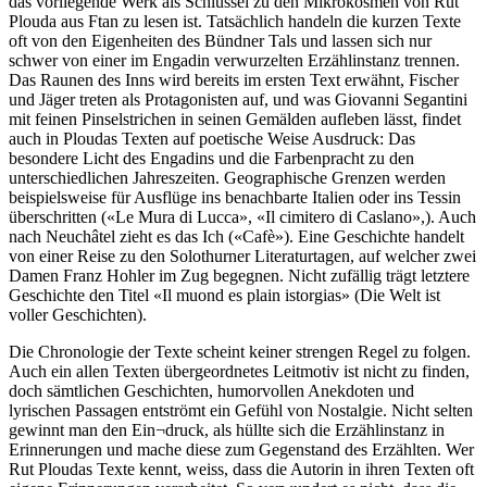
das vorliegende Werk als Schlüssel zu den Mikrokosmen von Rut
Plouda aus Ftan zu lesen ist. Tatsächlich handeln die kurzen Texte
oft von den Eigenheiten des Bündner Tals und lassen sich nur
schwer von einer im Engadin verwurzelten Erzählinstanz trennen.
Das Raunen des Inns wird bereits im ersten Text erwähnt, Fischer
und Jäger treten als Protagonisten auf, und was Giovanni Segantini
mit feinen Pinselstrichen in seinen Gemälden aufleben lässt, findet
auch in Ploudas Texten auf poetische Weise Ausdruck: Das
besondere Licht des Engadins und die Farbenpracht zu den
unterschiedlichen Jahreszeiten. Geographische Grenzen werden
beispielsweise für Ausflüge ins benachbarte Italien oder ins Tessin
überschritten («Le Mura di Lucca», «Il cimitero di Caslano»,). Auch
nach Neuchâtel zieht es das Ich («Cafè»). Eine Geschichte handelt
von einer Reise zu den Solothurner Literaturtagen, auf welcher zwei
Damen Franz Hohler im Zug begegnen. Nicht zufällig trägt letztere
Geschichte den Titel «Il muond es plain istorgias» (Die Welt ist
voller Geschichten).
Die Chronologie der Texte scheint keiner strengen Regel zu folgen.
Auch ein allen Texten übergeordnetes Leitmotiv ist nicht zu finden,
doch sämtlichen Geschichten, humorvollen Anekdoten und
lyrischen Passagen entströmt ein Gefühl von Nostalgie. Nicht selten
gewinnt man den Ein¬druck, als hüllte sich die Erzählinstanz in
Erinnerungen und mache diese zum Gegenstand des Erzählten. Wer
Rut Ploudas Texte kennt, weiss, dass die Autorin in ihren Texten oft