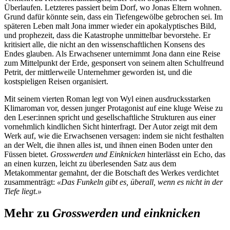
Überlaufen. Letzteres passiert beim Dorf, wo Jonas Eltern wohnen.
Grund dafür könnte sein, dass ein Tiefengewölbe gebrochen sei. Im
späteren Leben malt Jona immer wieder ein apokalyptisches Bild,
und prophezeit, dass die Katastrophe unmittelbar bevorstehe. Er
kritisiert alle, die nicht an den wissenschaftlichen Konsens des
Endes glauben. Als Erwachsener unternimmt Jona dann eine Reise
zum Mittelpunkt der Erde, gesponsert von seinem alten Schulfreund
Petrit, der mittlerweile Unternehmer geworden ist, und die
kostspieligen Reisen organisiert.
Mit seinem vierten Roman legt von Wyl einen ausdrucksstarken
Klimaroman vor, dessen junger Protagonist auf eine kluge Weise zu
den Leser:innen spricht und gesellschaftliche Strukturen aus einer
vornehmlich kindlichen Sicht hinterfragt. Der Autor zeigt mit dem
Werk auf, wie die Erwachsenen versagen: indem sie nicht festhalten
an der Welt, die ihnen alles ist, und ihnen einen Boden unter den
Füssen bietet.
Grosswerden und Einknicken
hinterlässt ein Echo, das
an einen kurzen, leicht zu überlesenden Satz aus dem
Metakommentar gemahnt, der die Botschaft des Werkes verdichtet
zusammenträgt:
«Das Funkeln gibt es, überall, wenn es nicht in der
Tiefe liegt.»
Mehr zu
Grosswerden und einknicken