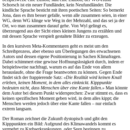
Schorsch ist ein neuer Fundländer, kein Neufundländer. Die
kindliche Sprache besticht mit ihren poetischen Seiten: So bemerkt
Jona, dass es ihm besser gefalle, wenn alle zusammen seien, in einer
WG, denn WG klinge wie Weg in der Mehrzahl, und das sei ja der
Ort, wo man zusammen darauf gehe. Von Wyl gelingt es,
überzeugend aus der Sicht eines kleinen Jungens zu erzählen und
mit dessen Sprache verspielt gestaltete Bilder zu erzeugen.
In den kursiven Meta-Kommentaren geht es meist um den
Schreibprozess, aber ebenso um Überlegungen des erwachsenen
Autors und dessen eigene Positionierung in Sachen Klimafragen.
Dabei schimmert eine gewisse Hoffnungslosigkeit durch, indem er
beispielsweise nachfragt, warum es auf das Ende von allem
herauslaufe, ohne die Frage beantworten zu können. Gegen Ende
findet sich der frappierende Satz:
«Die Realität wird keinen Knall
erleben, keinen Moment, in dem alles einknickt. Kipppunkte
bedeuten nicht, dass Menschen über eine Kante fallen.»
Man könnte
dem Autor bei diesem Punkt widersprechen: Zwar stimmt es, dass es
keinen spezifischen Moment geben wird, in dem alles kippt; die
Menschen werden jedoch über eine Kante fallen – nur einfach
extrem langsam.
Der Roman zeichnet die Zukunft dystopisch und gibt den
Kipppunkten ein Bild: Aufgrund des Klimawandels kommt es
vermehrt zu Krebserkrankungen, oder Seen beginnen zu