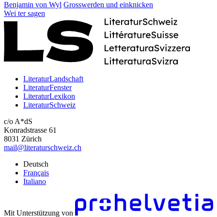
Benjamin von Wyl
Grosswerden und einknicken
Wei
ter
sagen
LiteraturLandschaft
LiteraturFenster
LiteraturLexikon
LiteraturSchweiz
c/o A*dS
Konradstrasse 61
8031 Zürich
mail@literaturschweiz.ch
Deutsch
Français
Italiano
Mit Unterstützung von