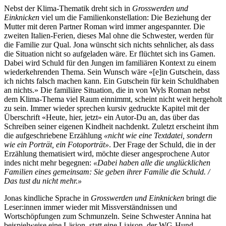
Nebst der Klima-Thematik dreht sich in
Grosswerden und
Einknicken
viel um die Familienkonstellation: Die Beziehung der
Mutter mit deren Partner Roman wird immer angespannter. Die
zweiten Italien-Ferien, dieses Mal ohne die Schwester, werden für
die Familie zur Qual. Jona wünscht sich nichts sehnlicher, als dass
die Situation nicht so aufgeladen wäre. Er flüchtet sich ins Gamen.
Dabei wird Schuld für den Jungen im familiären Kontext zu einem
wiederkehrenden Thema. Sein Wunsch wäre «[e]in Gutschein, dass
ich nichts falsch machen kann. Ein Gutschein für kein Schuldhaben
an nichts.» Die familiäre Situation, die in von Wyls Roman nebst
dem Klima-Thema viel Raum einnimmt, scheint nicht weit hergeholt
zu sein. Immer wieder sprechen kursiv gedruckte Kapitel mit der
Überschrift «Heute, hier, jetzt» ein Autor-Du an, das über das
Schreiben seiner eigenen Kindheit nachdenkt. Zuletzt erscheint ihm
die aufgeschriebene Erzählung
«nicht wie eine Textdatei, sondern
wie ein Porträt, ein Fotoporträt»
. Der Frage der Schuld, die in der
Erzählung thematisiert wird, möchte dieser angesprochene Autor
indes nicht mehr begegnen:
«Dabei haben alle die unglücklichen
Familien eines gemeinsam: Sie geben ihrer Familie die Schuld. /
Das tust du nicht mehr.»
Jonas kindliche Sprache in
Grosswerden und Einknicken
bringt die
Leser:innen immer wieder mit Missverständnissen und
Wortschöpfungen zum Schmunzeln. Seine Schwester Annina hat
beispielweise eine Läsion, statt eine Liaison, der WG-Hund