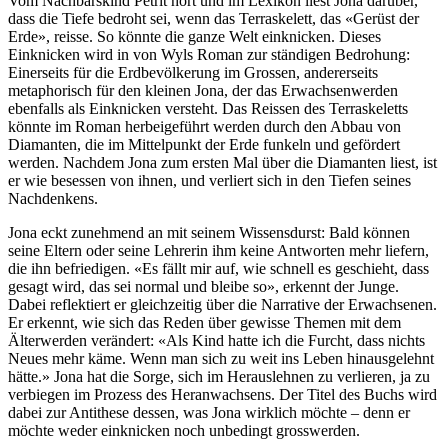
Vom Nachbarskind Petrit hört und im Lexikon liest Jona darüber,
dass die Tiefe bedroht sei, wenn das Terraskelett, das «Gerüst der
Erde», reisse. So könnte die ganze Welt einknicken. Dieses
Einknicken wird in von Wyls Roman zur ständigen Bedrohung:
Einerseits für die Erdbevölkerung im Grossen, andererseits
metaphorisch für den kleinen Jona, der das Erwachsenwerden
ebenfalls als Einknicken versteht. Das Reissen des Terraskeletts
könnte im Roman herbeigeführt werden durch den Abbau von
Diamanten, die im Mittelpunkt der Erde funkeln und gefördert
werden. Nachdem Jona zum ersten Mal über die Diamanten liest, ist
er wie besessen von ihnen, und verliert sich in den Tiefen seines
Nachdenkens.
Jona eckt zunehmend an mit seinem Wissensdurst: Bald können
seine Eltern oder seine Lehrerin ihm keine Antworten mehr liefern,
die ihn befriedigen. «Es fällt mir auf, wie schnell es geschieht, dass
gesagt wird, das sei normal und bleibe so», erkennt der Junge.
Dabei reflektiert er gleichzeitig über die Narrative der Erwachsenen.
Er erkennt, wie sich das Reden über gewisse Themen mit dem
Älterwerden verändert: «Als Kind hatte ich die Furcht, dass nichts
Neues mehr käme. Wenn man sich zu weit ins Leben hinausgelehnt
hätte.» Jona hat die Sorge, sich im Herauslehnen zu verlieren, ja zu
verbiegen im Prozess des Heranwachsens. Der Titel des Buchs wird
dabei zur Antithese dessen, was Jona wirklich möchte – denn er
möchte weder einknicken noch unbedingt grosswerden.