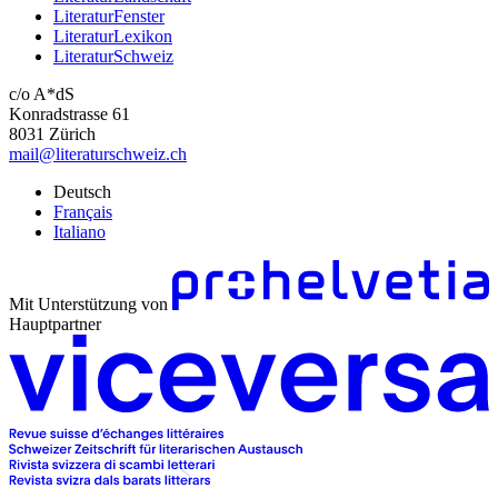
LiteraturFenster
LiteraturLexikon
LiteraturSchweiz
c/o A*dS
Konradstrasse 61
8031 Zürich
mail@literaturschweiz.ch
Deutsch
Français
Italiano
Mit Unterstützung von
Hauptpartner