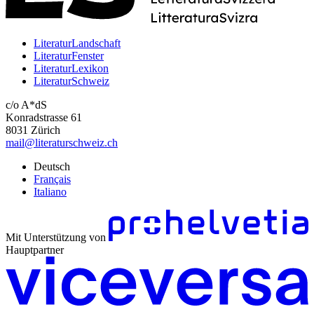
LiteraturLandschaft
LiteraturFenster
LiteraturLexikon
LiteraturSchweiz
c/o A*dS
Konradstrasse 61
8031 Zürich
mail@literaturschweiz.ch
Deutsch
Français
Italiano
Mit Unterstützung von
Hauptpartner