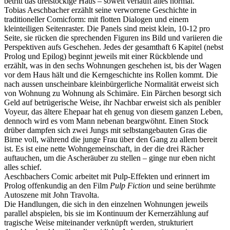
betritt das dreistöckige Haus – soweit verläuft alles normal.
Tobias Aeschbacher erzählt seine verworrene Geschichte in
traditioneller Comicform: mit flotten Dialogen und einem
kleinteiligen Seitenraster. Die Panels sind meist klein, 10-12 pro
Seite, sie rücken die sprechenden Figuren ins Bild und variieren die
Perspektiven aufs Geschehen. Jedes der gesamthaft 6 Kapitel (nebst
Prolog und Epilog) beginnt jeweils mit einer Rückblende und
erzählt, was in den sechs Wohnungen geschehen ist, bis der Wagen
vor dem Haus hält und die Kerngeschichte ins Rollen kommt. Die
nach aussen unscheinbare kleinbürgerliche Normalität erweist sich
von Wohnung zu Wohnung als Schimäre. Ein Pärchen besorgt sich
Geld auf betrügerische Weise, ihr Nachbar erweist sich als penibler
Voyeur, das ältere Ehepaar hat eh genug von diesem ganzen Leben,
dennoch wird es vom Mann nebenan beargwöhnt. Einen Stock
drüber dampfen sich zwei Jungs mit selbstangebauten Gras die
Birne voll, während die junge Frau über den Gang zu allem bereit
ist. Es ist eine nette Wohngemeinschaft, in der die drei Rächer
auftauchen, um die Ascheräuber zu stellen – ginge nur eben nicht
alles schief.
Aeschbachers Comic arbeitet mit Pulp-Effekten und erinnert im
Prolog offenkundig an den Film
Pulp Fiction
und seine berühmte
Autoszene mit John Travolta.
Die Handlungen, die sich in den einzelnen Wohnungen jeweils
parallel abspielen, bis sie im Kontinuum der Kernerzählung auf
tragische Weise miteinander verknüpft werden, strukturiert