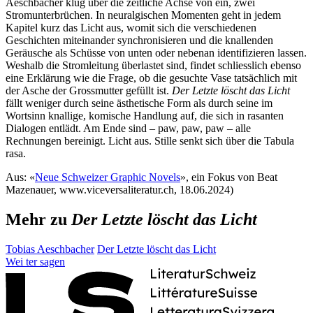
Aeschbacher klug über die zeitliche Achse von ein, zwei
Stromunterbrüchen. In neuralgischen Momenten geht in jedem
Kapitel kurz das Licht aus, womit sich die verschiedenen
Geschichten miteinander synchronisieren und die knallenden
Geräusche als Schüsse von unten oder nebenan identifizieren lassen.
Weshalb die Stromleitung überlastet sind, findet schliesslich ebenso
eine Erklärung wie die Frage, ob die gesuchte Vase tatsächlich mit
der Asche der Grossmutter gefüllt ist.
Der Letzte löscht das Licht
fällt weniger durch seine ästhetische Form als durch seine im
Wortsinn knallige, komische Handlung auf, die sich in rasanten
Dialogen entlädt. Am Ende sind – paw, paw, paw – alle
Rechnungen bereinigt. Licht aus. Stille senkt sich über die Tabula
rasa.
Aus: «
Neue Schweizer Graphic Novels
», ein Fokus von Beat
Mazenauer, www.viceversaliteratur.ch, 18.06.2024)
Mehr zu
Der Letzte löscht das Licht
Tobias Aeschbacher
Der Letzte löscht das Licht
Wei
ter
sagen