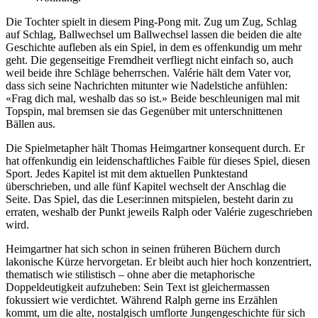
Die Tochter spielt in diesem Ping-Pong mit. Zug um Zug, Schlag
auf Schlag, Ballwechsel um Ballwechsel lassen die beiden die alte
Geschichte aufleben als ein Spiel, in dem es offenkundig um mehr
geht. Die gegenseitige Fremdheit verfliegt nicht einfach so, auch
weil beide ihre Schläge beherrschen. Valérie hält dem Vater vor,
dass sich seine Nachrichten mitunter wie Nadelstiche anfühlen:
«Frag dich mal, weshalb das so ist.» Beide beschleunigen mal mit
Topspin, mal bremsen sie das Gegenüber mit unterschnittenen
Bällen aus.
Die Spielmetapher hält Thomas Heimgartner konsequent durch. Er
hat offenkundig ein leidenschaftliches Faible für dieses Spiel, diesen
Sport. Jedes Kapitel ist mit dem aktuellen Punktestand
überschrieben, und alle fünf Kapitel wechselt der Anschlag die
Seite. Das Spiel, das die Leser:innen mitspielen, besteht darin zu
erraten, weshalb der Punkt jeweils Ralph oder Valérie zugeschrieben
wird.
Heimgartner hat sich schon in seinen früheren Büchern durch
lakonische Kürze hervorgetan. Er bleibt auch hier hoch konzentriert,
thematisch wie stilistisch – ohne aber die metaphorische
Doppeldeutigkeit aufzuheben: Sein Text ist gleichermassen
fokussiert wie verdichtet. Während Ralph gerne ins Erzählen
kommt, um die alte, nostalgisch umflorte Jungengeschichte für sich