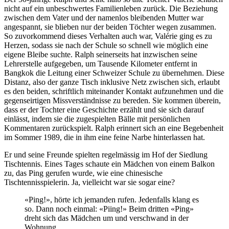
nicht auf ein unbeschwertes Familienleben zurück. Die Beziehung
zwischen dem Vater und der namenlos bleibenden Mutter war
angespannt, sie blieben nur der beiden Töchter wegen zusammen.
So zuvorkommend dieses Verhalten auch war, Valérie ging es zu
Herzen, sodass sie nach der Schule so schnell wie möglich eine
eigene Bleibe suchte. Ralph seinerseits hat inzwischen seine
Lehrerstelle aufgegeben, um Tausende Kilometer entfernt in
Bangkok die Leitung einer Schweizer Schule zu übernehmen. Diese
Distanz, also der ganze Tisch inklusive Netz zwischen sich, erlaubt
es den beiden, schriftlich miteinander Kontakt aufzunehmen und die
gegenseirtigen Missverständnisse zu bereden. Sie kommen überein,
dass er der Tochter eine Geschichte erzählt und sie sich darauf
einlässt, indem sie die zugespielten Bälle mit persönlichen
Kommentaren zurückspielt. Ralph erinnert sich an eine Begebenheit
im Sommer 1989, die in ihm eine feine Narbe hinterlassen hat.
Er und seine Freunde spielten regelmässig im Hof der Siedlung
Tischtennis. Eines Tages schaute ein Mädchen von einem Balkon
zu, das Ping gerufen wurde, wie eine chinesische
Tischtennisspielerin. Ja, vielleicht war sie sogar eine?
«Ping!», hörte ich jemanden rufen. Jedenfalls klang es
so. Dann noch einmal: «Piing!» Beim dritten «Ping»
dreht sich das Mädchen um und verschwand in der
Wohnung.