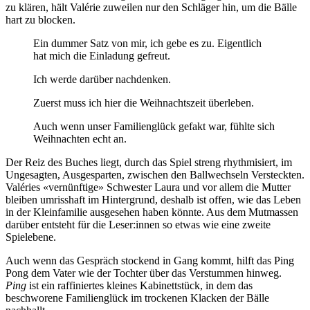
zu klären, hält Valérie zuweilen nur den Schläger hin, um die Bälle
hart zu blocken.
Ein dummer Satz von mir, ich gebe es zu. Eigentlich
hat mich die Einladung gefreut.
Ich werde darüber nachdenken.
Zuerst muss ich hier die Weihnachtszeit überleben.
Auch wenn unser Familienglück gefakt war, fühlte sich
Weihnachten echt an.
Der Reiz des Buches liegt, durch das Spiel streng rhythmisiert, im
Ungesagten, Ausgesparten, zwischen den Ballwechseln Versteckten.
Valéries «vernünftige» Schwester Laura und vor allem die Mutter
bleiben umrisshaft im Hintergrund, deshalb ist offen, wie das Leben
in der Kleinfamilie ausgesehen haben könnte. Aus dem Mutmassen
darüber entsteht für die Leser:innen so etwas wie eine zweite
Spielebene.
Auch wenn das Gespräch stockend in Gang kommt, hilft das Ping
Pong dem Vater wie der Tochter über das Verstummen hinweg.
Ping
ist ein raffiniertes kleines Kabinettstück, in dem das
beschworene Familienglück im trockenen Klacken der Bälle