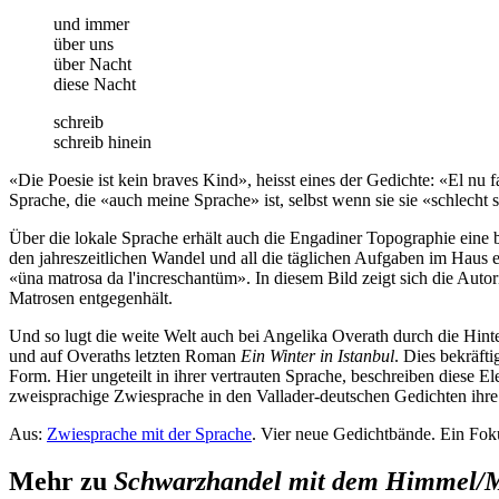
und immer
über uns
über Nacht
diese Nacht
schreib
schreib hinein
«Die Poesie ist kein braves Kind», heisst eines der Gedichte: «El nu 
Sprache, die «auch meine Sprache» ist, selbst wenn sie sie «schlecht
Über die lokale Sprache erhält auch die Engadiner Topographie eine 
den jahreszeitlichen Wandel und all die täglichen Aufgaben im Haus e
«üna matrosa da l'increschantüm». In diesem Bild zeigt sich die Aut
Matrosen entgegenhält.
Und so lugt die weite Welt auch bei Angelika Overath durch die Hint
und auf Overaths letzten Roman
Ein Winter in Istanbul
. Dies bekräft
Form. Hier ungeteilt in ihrer vertrauten Sprache, beschreiben diese E
zweisprachige Zwiesprache in den Vallader-deutschen Gedichten ihre
Aus:
Zwiesprache mit der Sprache
. Vier neue Gedichtbände. Ein Fok
Mehr zu
Schwarzhandel mit dem Himmel/Ma