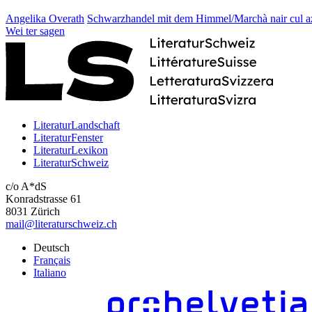
Angelika Overath
Schwarzhandel mit dem Himmel/Marchà nair cul a
Wei
ter
sagen
LiteraturLandschaft
LiteraturFenster
LiteraturLexikon
LiteraturSchweiz
c/o A*dS
Konradstrasse 61
8031 Zürich
mail@literaturschweiz.ch
Deutsch
Français
Italiano