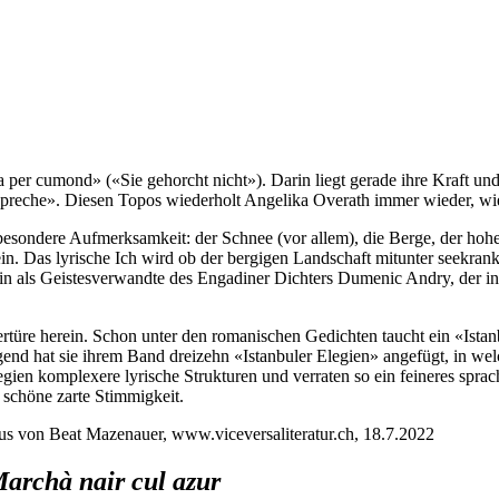
fa per cumond» («Sie gehorcht nicht»). Darin liegt gerade ihre Kraft un
 spreche». Diesen Topos wiederholt Angelika Overath immer wieder, wie
besondere Aufmerksamkeit: der Schnee (vor allem), die Berge, der hoh
in. Das lyrische Ich wird ob der bergigen Landschaft mitunter seekran
orin als Geistesverwandte des Engadiner Dichters Dumenic Andry, der 
ertüre herein. Schon unter den romanischen Gedichten taucht ein «Ista
igend hat sie ihrem Band dreizehn «Istanbuler Elegien» angefügt, in we
legien komplexere lyrische Strukturen und verraten so ein feineres spr
 schöne zarte Stimmigkeit.
us von Beat Mazenauer, www.viceversaliteratur.ch, 18.7.2022
rchà nair cul azur