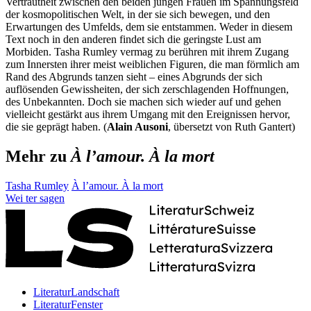
Vertrautheit zwischen den beiden jungen Frauen im Spannungsfeld
der kosmopolitischen Welt, in der sie sich bewegen, und den
Erwartungen des Umfelds, dem sie entstammen. Weder in diesem
Text noch in den anderen findet sich die geringste Lust am
Morbiden. Tasha Rumley vermag zu berühren mit ihrem Zugang
zum Innersten ihrer meist weiblichen Figuren, die man förmlich am
Rand des Abgrunds tanzen sieht – eines Abgrunds der sich
auflösenden Gewissheiten, der sich zerschlagenden Hoffnungen,
des Unbekannten. Doch sie machen sich wieder auf und gehen
vielleicht gestärkt aus ihrem Umgang mit den Ereignissen hervor,
die sie geprägt haben. (
Alain Ausoni
, übersetzt von Ruth Gantert)
Mehr zu
À l’amour. À la mort
Tasha Rumley
À l’amour. À la mort
Wei
ter
sagen
LiteraturLandschaft
LiteraturFenster