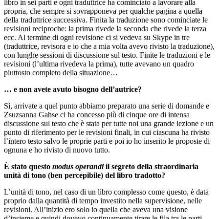
libro in sei parti e ogni traduttrice ha cominciato a lavorare alla
propria, che sempre si sovrapponeva per qualche pagina a quella
della traduttrice successiva. Finita la traduzione sono cominciate le
revisioni reciproche: la prima rivede la seconda che rivede la terza
ecc. Al termine di ogni revisione ci si vedeva su Skype in tre
(traduttrice, revisora e io che a mia volta avevo rivisto la traduzione),
con lunghe sessioni di discussione sul testo. Finite le traduzioni e le
revisioni (l’ultima rivedeva la prima), tutte avevano un quadro
piuttosto completo della situazione…
… e non avete avuto bisogno dell’autrice?
Sì, arrivate a quel punto abbiamo preparato una serie di domande e
Zsuzsanna Gahse ci ha concesso più di cinque ore di intensa
discussione sul testo che è stata per tutte noi una grande lezione e un
punto di riferimento per le revisioni finali, in cui ciascuna ha rivisto
l’intero testo salvo le proprie parti e poi io ho inserito le proposte di
ognuna e ho rivisto di nuovo tutto.
È stato questo
modus operandi
il segreto della straordinaria
unità di tono (ben percepibile) del libro tradotto?
L’unità di tono, nel caso di un libro complesso come questo, è data
proprio dalla quantità di tempo investito nella supervisione, nelle
revisioni. All’inizio ero solo io quella che aveva una visione
d’insieme e quindi dovevo continuamente tirare le fila tra le parti,