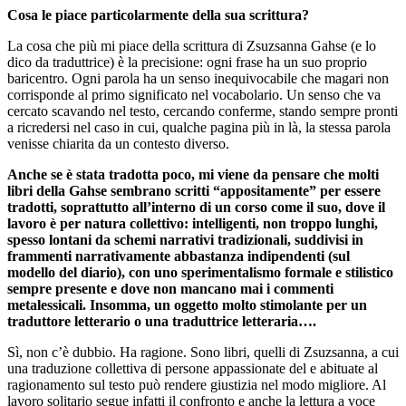
Cosa le piace particolarmente della sua scrittura?
La cosa che più mi piace della scrittura di Zsuzsanna Gahse (e lo
dico da traduttrice) è la precisione: ogni frase ha un suo proprio
baricentro. Ogni parola ha un senso inequivocabile che magari non
corrisponde al primo significato nel vocabolario. Un senso che va
cercato scavando nel testo, cercando conferme, stando sempre pronti
a ricredersi nel caso in cui, qualche pagina più in là, la stessa parola
venisse chiarita da un contesto diverso.
Anche se è stata tradotta poco, mi viene da pensare che molti
libri della Gahse sembrano scritti “appositamente” per essere
tradotti, soprattutto all’interno di un corso come il suo, dove il
lavoro è per natura collettivo: intelligenti, non troppo lunghi,
spesso lontani da schemi narrativi tradizionali, suddivisi in
frammenti narrativamente abbastanza indipendenti (sul
modello del diario), con uno sperimentalismo formale e stilistico
sempre presente e dove non mancano mai i commenti
metalessicali. Insomma, un oggetto molto stimolante per un
traduttore letterario o una traduttrice letteraria….
Sì, non c’è dubbio. Ha ragione. Sono libri, quelli di Zsuzsanna, a cui
una traduzione collettiva di persone appassionate del e abituate al
ragionamento sul testo può rendere giustizia nel modo migliore. Al
lavoro solitario segue infatti il confronto e anche la lettura a voce