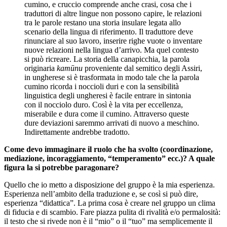
cumino, e cruccio comprende anche crasi, cosa che i
traduttori di altre lingue non possono capire, le relazioni
tra le parole restano una storia insulare legata allo
scenario della lingua di riferimento. Il traduttore deve
rinunciare al suo lavoro, inserire righe vuote o inventare
nuove relazioni nella lingua d’arrivo. Ma quel contesto
si può ricreare. La storia della canapicchia, la parola
originaria
kamūnu
proveniente dal semitico degli Assiri,
in ungherese si è trasformata in modo tale che la parola
cumino ricorda i noccioli duri e con la sensibilità
linguistica degli ungheresi è facile entrare in sintonia
con il nocciolo duro. Così è la vita per eccellenza,
miserabile e dura come il cumino. Attraverso queste
dure deviazioni saremmo arrivati di nuovo a meschino.
Indirettamente andrebbe tradotto.
Come devo immaginare il ruolo che ha svolto (coordinazione,
mediazione, incoraggiamento, “temperamento” ecc.)? A quale
figura la si potrebbe paragonare?
Quello che io metto a disposizione del gruppo è la mia esperienza.
Esperienza nell’ambito della traduzione e, se così si può dire,
esperienza “didattica”. La prima cosa è creare nel gruppo un clima
di fiducia e di scambio. Fare piazza pulita di rivalità e/o permalosità:
il testo che si rivede non è il “mio” o il “tuo” ma semplicemente il