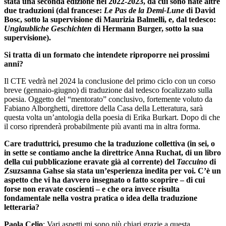
stata una seconda edizione nel 2022-2023, da cui sono nate altre
due traduzioni (dal francese:
Le Pas de la Demi-Lune
di David
Bosc, sotto la supervisione di Maurizia Balmelli, e, dal tedesco:
Unglaubliche Geschichten
di Hermann Burger, sotto la sua
supervisione).
Si tratta di un formato che intendete riproporre nei prossimi
anni?
Il CTE vedrà nel 2024 la conclusione del primo ciclo con un corso
breve (gennaio-giugno) di traduzione dal tedesco focalizzato sulla
poesia. Oggetto del “mentorato” conclusivo, fortemente voluto da
Fabiano Alborghetti, direttore della Casa della Letteratura, sarà
questa volta un’antologia della poesia di Erika Burkart. Dopo di che
il corso riprenderà probabilmente più avanti ma in altra forma.
Care traduttrici, presumo che la traduzione collettiva (in sei, o
in sette se contiamo anche la direttrice Anna Ruchat, di un libro
della cui pubblicazione eravate già al corrente) del
Taccuino
di
Zsuzsanna Gahse sia stata un’esperienza inedita per voi. C’è un
aspetto che vi ha davvero insegnato o fatto scoprire – di cui
forse non eravate coscienti – e che ora invece risulta
fondamentale nella vostra pratica o idea della traduzione
letteraria?
Paola Celio
: Vari aspetti mi sono più chiari grazie a questa