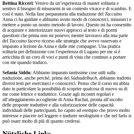
Bettina Ricceri
: Venivo da un’esperienza di master solitaria e
sentivo il bisogno di misurarmi in un contesto vivace e di scambio. E
così è stato. Nella fase preparatoria alla traduzione del
Taccuino
Anna ci ha guidate e abbiamo avuto modo di conoscerci, misurarci e
mettere a punto un nostro metodo di lavoro. Questo mi ha consentito
di acquisire e interiorizzare nuovi approcci al testo e di pormi
questioni che prima non mi ponevo; mentre lavoravo alla mia parte
del
Taccuino
facevo ricorso alle strategie che avevo osservato e
imparato a lezione da Anna e dalle mie compagne. Una pratica
solitaria per definizione con l’esperienza di Lugano per me si è
arricchita di un coro di voci e punti di vista che continuo a portare
con me quando traduco.
Sefania Siddu
: Abbiamo imparato tantissime cose utili sulla
traduzione, anche perché, prima del
Südsudelbuch
, abbiamo tradotto
diversi testi per esercitarci e conoscerci. Penso che il corso mi abbia
dato in particolare la possibilità di scoprire qualcosa di nuovo su di
me come lettrice e traduttrice. Grazie agli incontri regolari e
all’atteggiamento accogliente di Anna Ruchat, pronta all’ascolto
delle proposte traduttive e alla valorizzazione delle capacità
individuali delle partecipanti, ho capito ad esempio che provo molto
interesse e piacere nel leggere e tradurre neologismi e che nel farlo si
può osare molto di più di quanto credessi.
Nützliche Links