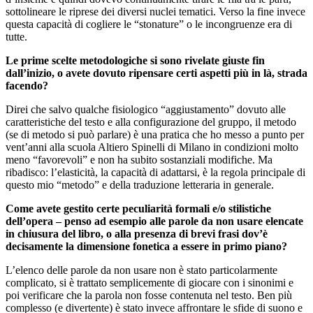
sottolineare le riprese dei diversi nuclei tematici. Verso la fine invece
questa capacità di cogliere le “stonature” o le incongruenze era di
tutte.
Le prime scelte metodologiche si sono rivelate giuste fin
dall’inizio, o avete dovuto ripensare certi aspetti più in là, strada
facendo?
Direi che salvo qualche fisiologico “aggiustamento” dovuto alle
caratteristiche del testo e alla configurazione del gruppo, il metodo
(se di metodo si può parlare) è una pratica che ho messo a punto per
vent’anni alla scuola Altiero Spinelli di Milano in condizioni molto
meno “favorevoli” e non ha subito sostanziali modifiche. Ma
ribadisco: l’elasticità, la capacità di adattarsi, è la regola principale di
questo mio “metodo” e della traduzione letteraria in generale.
Come avete gestito certe peculiarità formali e/o stilistiche
dell’opera – penso ad esempio alle parole da non usare elencate
in chiusura del libro, o alla presenza di brevi frasi dov’è
decisamente la dimensione fonetica a essere in primo piano?
L’elenco delle parole da non usare non è stato particolarmente
complicato, si è trattato semplicemente di giocare con i sinonimi e
poi verificare che la parola non fosse contenuta nel testo. Ben più
complesso (e divertente) è stato invece affrontare le sfide di suono e