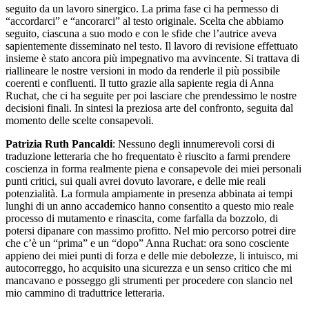
seguito da un lavoro sinergico. La prima fase ci ha permesso di
“accordarci” e “ancorarci” al testo originale. Scelta che abbiamo
seguito, ciascuna a suo modo e con le sfide che l’autrice aveva
sapientemente disseminato nel testo. Il lavoro di revisione effettuato
insieme è stato ancora più impegnativo ma avvincente. Si trattava di
riallineare le nostre versioni in modo da renderle il più possibile
coerenti e confluenti. Il tutto grazie alla sapiente regia di Anna
Ruchat, che ci ha seguite per poi lasciare che prendessimo le nostre
decisioni finali. In sintesi la preziosa arte del confronto, seguita dal
momento delle scelte consapevoli.
Patrizia Ruth Pancaldi
: Nessuno degli innumerevoli corsi di
traduzione letteraria che ho frequentato è riuscito a farmi prendere
coscienza in forma realmente piena e consapevole dei miei personali
punti critici, sui quali avrei dovuto lavorare, e delle mie reali
potenzialità. La formula ampiamente in presenza abbinata ai tempi
lunghi di un anno accademico hanno consentito a questo mio reale
processo di mutamento e rinascita, come farfalla da bozzolo, di
potersi dipanare con massimo profitto. Nel mio percorso potrei dire
che c’è un “prima” e un “dopo” Anna Ruchat: ora sono cosciente
appieno dei miei punti di forza e delle mie debolezze, li intuisco, mi
autocorreggo, ho acquisito una sicurezza e un senso critico che mi
mancavano e posseggo gli strumenti per procedere con slancio nel
mio cammino di traduttrice letteraria.