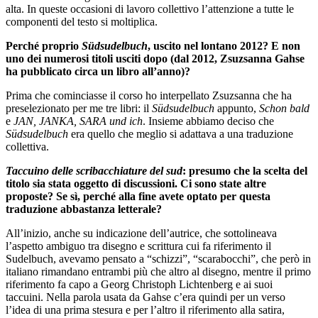
alta. In queste occasioni di lavoro collettivo l’attenzione a tutte le
componenti del testo si moltiplica.
Perché proprio
Südsudelbuch
, uscito nel lontano 2012? E non
uno dei numerosi titoli usciti dopo (dal 2012, Zsuzsanna Gahse
ha pubblicato circa un libro all’anno)?
Prima che cominciasse il corso ho interpellato Zsuzsanna che ha
preselezionato per me tre libri: il
Südsudelbuch
appunto,
Schon bald
e
JAN, JANKA, SARA und ich
. Insieme abbiamo deciso che
Südsudelbuch
era quello che meglio si adattava a una traduzione
collettiva.
Taccuino delle scribacchiature del sud
: presumo che la scelta del
titolo sia stata oggetto di discussioni. Ci sono state altre
proposte? Se sì, perché alla fine avete optato per questa
traduzione abbastanza letterale?
All’inizio, anche su indicazione dell’autrice, che sottolineava
l’aspetto ambiguo tra disegno e scrittura cui fa riferimento il
Sudelbuch, avevamo pensato a “schizzi”, “scarabocchi”, che però in
italiano rimandano entrambi più che altro al disegno, mentre il primo
riferimento fa capo a Georg Christoph Lichtenberg e ai suoi
taccuini. Nella parola usata da Gahse c’era quindi per un verso
l’idea di una prima stesura e per l’altro il riferimento alla satira,