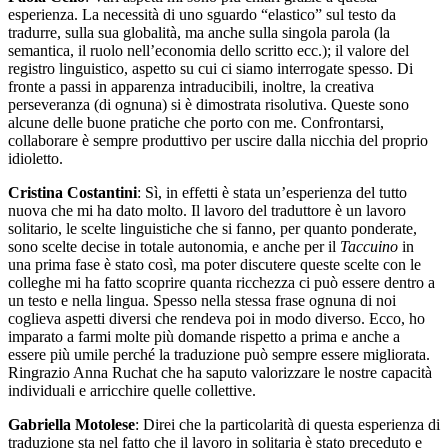
esperienza. La necessità di uno sguardo “elastico” sul testo da
tradurre, sulla sua globalità, ma anche sulla singola parola (la
semantica, il ruolo nell’economia dello scritto ecc.); il valore del
registro linguistico, aspetto su cui ci siamo interrogate spesso. Di
fronte a passi in apparenza intraducibili, inoltre, la creativa
perseveranza (di ognuna) si è dimostrata risolutiva. Queste sono
alcune delle buone pratiche che porto con me. Confrontarsi,
collaborare è sempre produttivo per uscire dalla nicchia del proprio
idioletto.
Cristina Costantini
: Sì, in effetti è stata un’esperienza del tutto
nuova che mi ha dato molto. Il lavoro del traduttore è un lavoro
solitario, le scelte linguistiche che si fanno, per quanto ponderate,
sono scelte decise in totale autonomia, e anche per il
Taccuino
in
una prima fase è stato così, ma poter discutere queste scelte con le
colleghe mi ha fatto scoprire quanta ricchezza ci può essere dentro a
un testo e nella lingua. Spesso nella stessa frase ognuna di noi
coglieva aspetti diversi che rendeva poi in modo diverso. Ecco, ho
imparato a farmi molte più domande rispetto a prima e anche a
essere più umile perché la traduzione può sempre essere migliorata.
Ringrazio Anna Ruchat che ha saputo valorizzare le nostre capacità
individuali e arricchire quelle collettive.
Gabriella Motolese
: Direi che la particolarità di questa esperienza di
traduzione sta nel fatto che il lavoro in solitaria è stato preceduto e