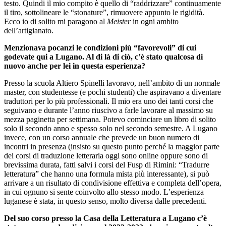
testo. Quindi il mio compito è quello di “raddrizzare” continuamente
il tiro, sottolineare le “stonature”, rimuovere appunto le rigidità.
Ecco io di solito mi paragono al
Meister
in ogni ambito
dell’artigianato.
Menzionava pocanzi le condizioni più “favorevoli” di cui
godevate qui a Lugano. Al di là di ciò, c’è stato qualcosa di
nuovo anche per lei in questa esperienza?
Presso la scuola Altiero Spinelli lavoravo, nell’ambito di un normale
master, con studentesse (e pochi studenti) che aspiravano a diventare
traduttori per lo più professionali. Il mio era uno dei tanti corsi che
seguivano e durante l’anno riuscivo a farle lavorare al massimo su
mezza paginetta per settimana. Potevo cominciare un libro di solito
solo il secondo anno e spesso solo nel secondo semestre. A Lugano
invece, con un corso annuale che prevede un buon numero di
incontri in presenza (insisto su questo punto perché la maggior parte
dei corsi di traduzione letteraria oggi sono online oppure sono di
brevissima durata, fatti salvi i corsi del Fusp di Rimini: “Tradurre
letteratura” che hanno una formula mista più interessante), si può
arrivare a un risultato di condivisione effettiva e completa dell’opera,
in cui ognuno si sente coinvolto allo stesso modo. L’esperienza
luganese è stata, in questo senso, molto diversa dalle precedenti.
Del suo corso presso la Casa della Letteratura a Lugano c’è