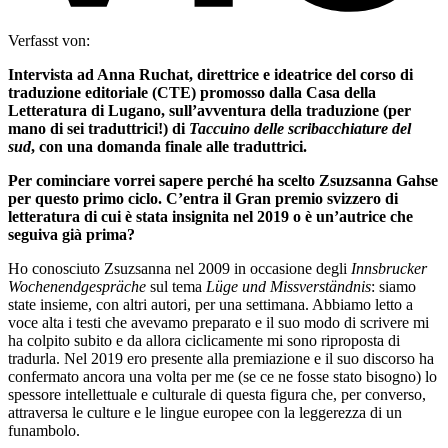
Verfasst von:
Intervista ad Anna Ruchat, direttrice e ideatrice del corso di
traduzione editoriale (CTE) promosso dalla Casa della
Letteratura di Lugano, sull’avventura della traduzione (per
mano di sei traduttrici!) di
Taccuino delle scribacchiature del
sud
, con una domanda finale alle traduttrici.
Per cominciare vorrei sapere perché ha scelto Zsuzsanna Gahse
per questo primo ciclo. C’entra il Gran premio svizzero di
letteratura di cui è stata insignita nel 2019 o è un’autrice che
seguiva già prima?
Ho conosciuto Zsuzsanna nel 2009 in occasione degli
Innsbrucker
Wochenendgespräche
sul tema
Lüge und Missverständnis
: siamo
state insieme, con altri autori, per una settimana. Abbiamo letto a
voce alta i testi che avevamo preparato e il suo modo di scrivere mi
ha colpito subito e da allora ciclicamente mi sono riproposta di
tradurla. Nel 2019 ero presente alla premiazione e il suo discorso ha
confermato ancora una volta per me (se ce ne fosse stato bisogno) lo
spessore intellettuale e culturale di questa figura che, per converso,
attraversa le culture e le lingue europee con la leggerezza di un
funambolo.