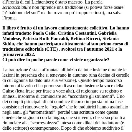
all’ironia di cui Lichtenberg è stato maestro. La parola
scribacchiature
non riprende una tradizione (si poteva forse osare
“Zibaldone del sud” ma lo trovo un po’ troppo serioso), ma salva
l’ironia.
Il libro è frutto di un lavoro eminentemente collettivo. Lo hanno
infatti tradotto Paola Celio, Cristina Costantini, Gabriella
Motolese, Patrizia Ruth Pancaldi, Bettina Ricceri, Stefania
Siddu, che hanno partecipato attivamente al suo primo corso di
traduzione editoriale (CTE) , svoltosi tra l’autunno 2021 e la
primavera 2022.
Ci può dire in poche parole come vi siete organizzate?
La traduzione è stata affrontata all’inizio da tutte insieme durante le
lezioni in presenza che si tenevano in autunno (una decina di cartelle
di cui ognuna ha dato una sua versione). Questo tempo trascorso
intorno al tavolo ci ha permesso di ascoltare insieme la voce della
Gahse (letta frase per frase a voce alta), di ragionare su registro e
sintassi, insomma di cominciare ad “accordare gli strumenti”. Uno
dei compiti principali di chi conduce il corso in questa prima fase
consiste nel rimuovere le “regole” che le traduttrici hanno assimilato
negli anni, gli “automatismi”, perché una scrittura come questa
chiede che si giochi con la lingua, che si inventi, che si sia pronti a
rinunciare alla “scorrevolezza” intesa come diktat del traduttore (e
dello scrittore) contemporaneo. Dopo di che abbiamo suddiviso il