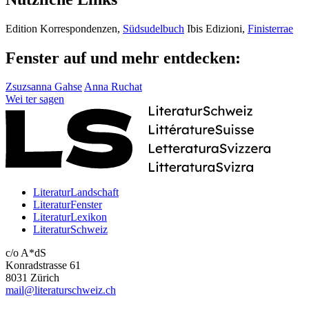
Edition Korrespondenzen,
Südsudelbuch
Ibis Edizioni,
Finisterrae
Fenster auf und mehr entdecken:
Zsuzsanna Gahse
Anna Ruchat
Wei
ter
sagen
LiteraturLandschaft
LiteraturFenster
LiteraturLexikon
LiteraturSchweiz
c/o A*dS
Konradstrasse 61
8031 Zürich
mail@literaturschweiz.ch