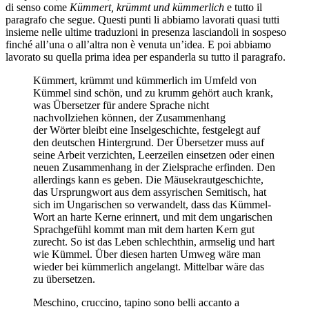
di senso come
Kümmert, krümmt und kümmerlich
e tutto il
paragrafo che segue. Questi punti li abbiamo lavorati quasi tutti
insieme nelle ultime traduzioni in presenza lasciandoli in sospeso
finché all’una o all’altra non è venuta un’idea. E poi abbiamo
lavorato su quella prima idea per espanderla su tutto il paragrafo.
Kümmert, krümmt und kümmerlich im Umfeld von
Kümmel sind schön, und zu krumm gehört auch krank,
was Übersetzer für andere Sprache nicht
nachvollziehen können, der Zusammenhang
der Wörter bleibt eine Inselgeschichte, festgelegt auf
den deutschen Hintergrund. Der Übersetzer muss auf
seine Arbeit verzichten, Leerzeilen einsetzen oder einen
neuen Zusammenhang in der Zielsprache erfinden. Den
allerdings kann es geben. Die Mäusekrautgeschichte,
das Ursprungwort aus dem assyrischen Semitisch, hat
sich im Ungarischen so verwandelt, dass das Kümmel-
Wort an harte Kerne erinnert, und mit dem ungarischen
Sprachgefühl kommt man mit dem harten Kern gut
zurecht. So ist das Leben schlechthin, armselig und hart
wie Kümmel. Über diesen harten Umweg wäre man
wieder bei kümmerlich angelangt. Mittelbar wäre das
zu übersetzen.
Meschino, cruccino, tapino sono belli accanto a