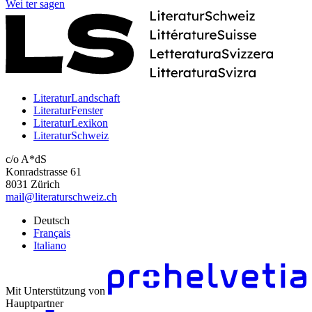
Wei
ter
sagen
LiteraturLandschaft
LiteraturFenster
LiteraturLexikon
LiteraturSchweiz
c/o A*dS
Konradstrasse 61
8031 Zürich
mail@literaturschweiz.ch
Deutsch
Français
Italiano
Mit Unterstützung von
Hauptpartner