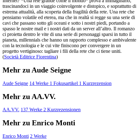
Internet? *Una rete grande come il mondo* prova a immaginarlo,
trascinandoci in un viaggio coinvolgente e distopico, e soprattutto di
estrema attualità, alla scoperta della fragilità della rete. Una rete che
pensiamo volatile ed eterea, ma che in realtà si regge su una serie di
cavi che passano sotto gli oceani e sotto i nostri piedi, portando a
spasso le nostre mail e i nostri dati da un server all’altro. Il romanzo
ci proietta dentro le vite di una serie di personaggi sparsi in tutto il
pianeta, millennials che hanno un rapporto complesso e ambivalente
con la tecnologia e le cui vite finiscono per convergere in un
progetto vertiginoso: tagliare i fili della rete che ci tiene uniti.
(
Società Editrice Fiorentina
)
Mehr zu Aude Seigne
Aude Seigne
14 Werke
1 Fokusartikel
1 Kurzrezension
Mehr zu AA.VV.
AA.VV.
137 Werke
2 Kurzrezensionen
Mehr zu Enrico Monti
Enrico Monti
2 Werke