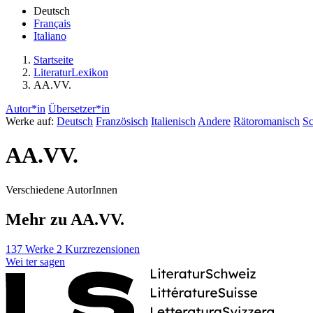
Deutsch
Français
Italiano
Startseite
LiteraturLexikon
AA.VV.
Autor*in
Übersetzer*in
Werke auf:
Deutsch
Französisch
Italienisch
Andere
Rätoromanisch
Sc
AA.VV.
Verschiedene AutorInnen
Mehr zu AA.VV.
137 Werke
2 Kurzrezensionen
Wei
ter
sagen