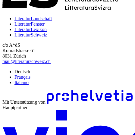
LiteraturLandschaft
LiteraturFenster
LiteraturLexikon
LiteraturSchweiz
c/o A*dS
Konradstrasse 61
8031 Zürich
mail@literaturschweiz.ch
Deutsch
Français
Italiano
Mit Unterstützung von
Hauptpartner