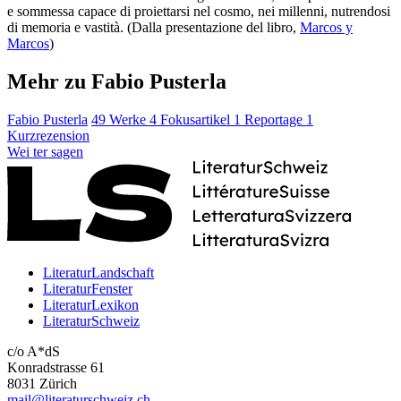
e sommessa capace di proiettarsi nel cosmo, nei millenni, nutrendosi
di memoria e vastità. (Dalla presentazione del libro,
Marcos y
Marcos
)
Mehr zu Fabio Pusterla
Fabio Pusterla
49 Werke
4 Fokusartikel
1 Reportage
1
Kurzrezension
Wei
ter
sagen
LiteraturLandschaft
LiteraturFenster
LiteraturLexikon
LiteraturSchweiz
c/o A*dS
Konradstrasse 61
8031 Zürich
mail@literaturschweiz.ch