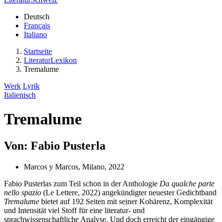
Deutsch
Français
Italiano
Startseite
LiteraturLexikon
Tremalume
Werk
Lyrik
Italienisch
Tremalume
Von: Fabio Pusterla
Marcos y Marcos, Milano, 2022
Fabio Pusterlas zum Teil schon in der Anthologie
Da qualche parte
nello spazio
(Le Lettere, 2022) angekündigter neuester Gedichtband
Tremalume
bietet auf 192 Seiten mit seiner Kohärenz, Komplexität
und Intensität viel Stoff für eine literatur- und
sprachwissenschaftliche Analyse. Und doch erreicht der eingängige