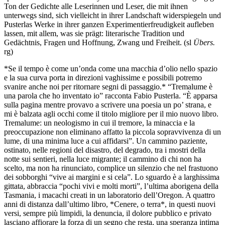
Ton der Gedichte alle Leserinnen und Leser, die mit ihnen
unterwegs sind, sich vielleicht in ihrer Landschaft widerspiegeln und
Pusterlas Werke in ihrer ganzen Experimentierfreudigkeit aufleben
lassen, mit allem, was sie prägt: literarische Tradition und
Gedächtnis, Fragen und Hoffnung, Zwang und Freiheit. (sl
Übers.
rg)
*Se il tempo è come un’onda come una macchia d’olio nello spazio
e la sua curva porta in direzioni vaghissime e possibili potremo
svanire anche noi per ritornare segni di passaggio.* “Tremalume è
una parola che ho inventato io” racconta Fabio Pusterla. “È apparsa
sulla pagina mentre provavo a scrivere una poesia un po’ strana, e
mi è balzata agli occhi come il titolo migliore per il mio nuovo libro.
Tremalume: un neologismo in cui il tremore, la minaccia e la
preoccupazione non eliminano affatto la piccola sopravvivenza di un
lume, di una minima luce a cui affidarsi”. Un cammino paziente,
ostinato, nelle regioni del disastro, del degrado, tra i mostri della
notte sui sentieri, nella luce migrante; il cammino di chi non ha
scelto, ma non ha rinunciato, complice un silenzio che nel frastuono
dei sobborghi “vive ai margini e si cela”. Lo sguardo è a larghissima
gittata, abbraccia “pochi vivi e molti morti”, l’ultima aborigena della
Tasmania, i macachi creati in un laboratorio dell’Oregon. A quattro
anni di distanza dall’ultimo libro, *Cenere, o terra*, in questi nuovi
versi, sempre più limpidi, la denuncia, il dolore pubblico e privato
lasciano affiorare la forza di un segno che resta, una speranza intima