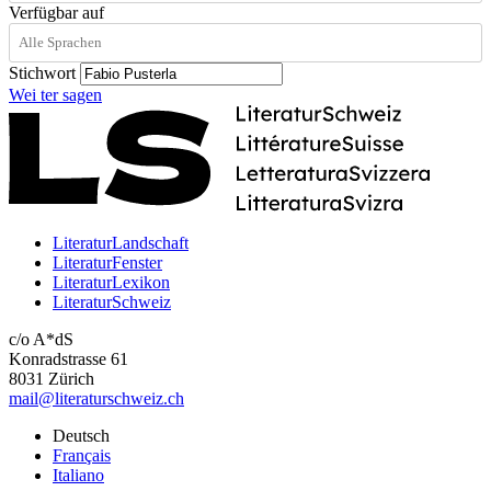
Verfügbar auf
Stichwort
Wei
ter
sagen
LiteraturLandschaft
LiteraturFenster
LiteraturLexikon
LiteraturSchweiz
c/o A*dS
Konradstrasse 61
8031 Zürich
mail@literaturschweiz.ch
Deutsch
Français
Italiano