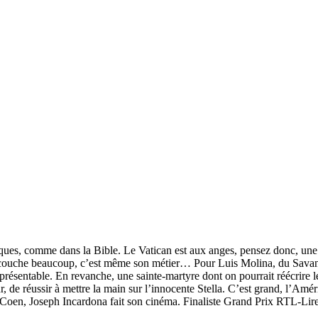
iques, comme dans la Bible. Le Vatican est aux anges, pensez donc, une sa
 couche beaucoup, c’est même son métier… Pour Luis Molina, du Savannah 
s présentable. En revanche, une sainte-martyre dont on pourrait réécrire
r, de réussir à mettre la main sur l’innocente Stella. C’est grand, l’Amé
es Coen, Joseph Incardona fait son cinéma. Finaliste Grand Prix RTL-Lire