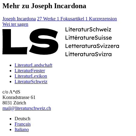
Mehr zu Joseph Incardona
Joseph Incardona
27 Werke
1 Fokusartikel
1 Kurzrezension
Wei
ter
sagen
LiteraturLandschaft
LiteraturFenster
LiteraturLexikon
LiteraturSchweiz
c/o A*dS
Konradstrasse 61
8031 Zürich
mail@literaturschweiz.ch
Deutsch
Français
Italiano