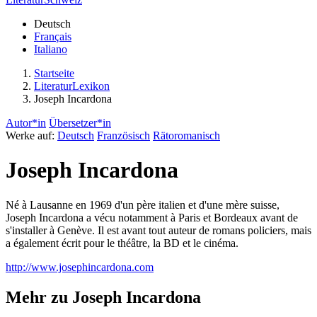
Deutsch
Français
Italiano
Startseite
LiteraturLexikon
Joseph Incardona
Autor*in
Übersetzer*in
Werke auf:
Deutsch
Französisch
Rätoromanisch
Joseph Incardona
Né à Lausanne en 1969 d'un père italien et d'une mère suisse,
Joseph Incardona a vécu notamment à Paris et Bordeaux avant de
s'installer à Genève. Il est avant tout auteur de romans policiers, mais
a également écrit pour le théâtre, la BD et le cinéma.
http://www.josephincardona.com
Mehr zu Joseph Incardona