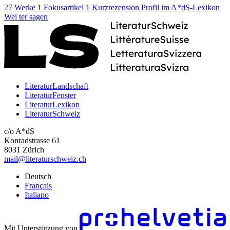
27 Werke
1 Fokusartikel
1 Kurzrezension
Profil im A*dS-Lexikon
Wei
ter
sagen
LiteraturLandschaft
LiteraturFenster
LiteraturLexikon
LiteraturSchweiz
c/o A*dS
Konradstrasse 61
8031 Zürich
mail@literaturschweiz.ch
Deutsch
Français
Italiano
Mit Unterstützung von