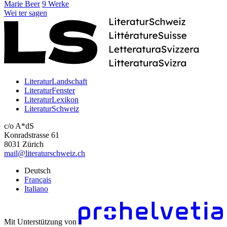
Marie Beer
9 Werke
Wei
ter
sagen
LiteraturLandschaft
LiteraturFenster
LiteraturLexikon
LiteraturSchweiz
c/o A*dS
Konradstrasse 61
8031 Zürich
mail@literaturschweiz.ch
Deutsch
Français
Italiano
Mit Unterstützung von