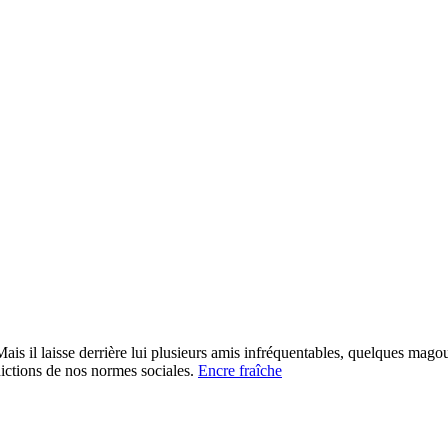
is il laisse derrière lui plusieurs amis infréquentables, quelques magou
adictions de nos normes sociales.
Encre fraîche