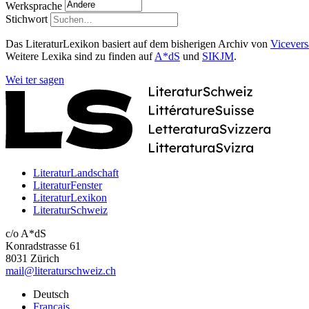
Werksprache
Stichwort
Das LiteraturLexikon basiert auf dem bisherigen Archiv von
Vicevers
Weitere Lexika sind zu finden auf
A*dS
und
SIKJM
.
Wei
ter
sagen
LiteraturLandschaft
LiteraturFenster
LiteraturLexikon
LiteraturSchweiz
c/o A*dS
Konradstrasse 61
8031 Zürich
mail@literaturschweiz.ch
Deutsch
Français