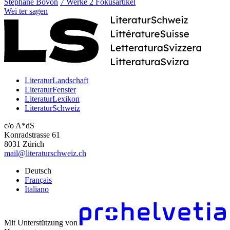
Stéphane Bovon
7 Werke
2 Fokusartikel
Wei
ter
sagen
LiteraturLandschaft
LiteraturFenster
LiteraturLexikon
LiteraturSchweiz
c/o A*dS
Konradstrasse 61
8031 Zürich
mail@literaturschweiz.ch
Deutsch
Français
Italiano
Mit Unterstützung von