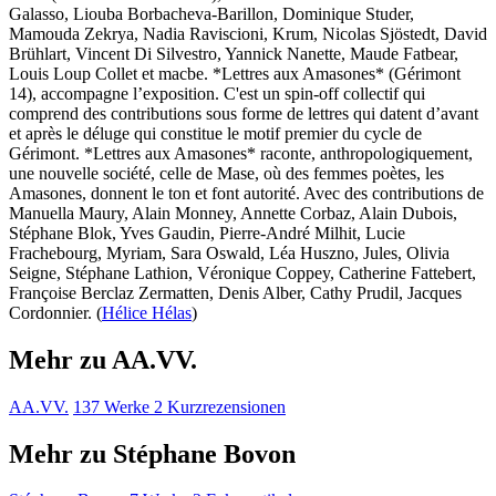
Galasso, Liouba Borbacheva-Barillon, Dominique Studer,
Mamouda Zekrya, Nadia Raviscioni, Krum, Nicolas Sjöstedt, David
Brühlart, Vincent Di Silvestro, Yannick Nanette, Maude Fatbear,
Louis Loup Collet et macbe. *Lettres aux Amasones* (Gérimont
14), accompagne l’exposition. C'est un spin-off collectif qui
comprend des contributions sous forme de lettres qui datent d’avant
et après le déluge qui constitue le motif premier du cycle de
Gérimont. *Lettres aux Amasones* raconte, anthropologiquement,
une nouvelle société, celle de Mase, où des femmes poètes, les
Amasones, donnent le ton et font autorité. Avec des contributions de
Manuella Maury, Alain Monney, Annette Corbaz, Alain Dubois,
Stéphane Blok, Yves Gaudin, Pierre-André Milhit, Lucie
Frachebourg, Myriam, Sara Oswald, Léa Huszno, Jules, Olivia
Seigne, Stéphane Lathion, Véronique Coppey, Catherine Fattebert,
Françoise Berclaz Zermatten, Denis Alber, Cathy Prudil, Jacques
Cordonnier. (
Hélice Hélas
)
Mehr zu AA.VV.
AA.VV.
137 Werke
2 Kurzrezensionen
Mehr zu Stéphane Bovon