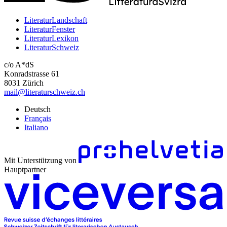
LiteraturLandschaft
LiteraturFenster
LiteraturLexikon
LiteraturSchweiz
c/o A*dS
Konradstrasse 61
8031 Zürich
mail@literaturschweiz.ch
Deutsch
Français
Italiano
Mit Unterstützung von
Hauptpartner