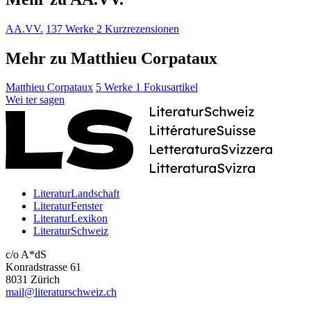
AA.VV.
137 Werke
2 Kurzrezensionen
Mehr zu Matthieu Corpataux
Matthieu Corpataux
5 Werke
1 Fokusartikel
Wei
ter
sagen
LiteraturLandschaft
LiteraturFenster
LiteraturLexikon
LiteraturSchweiz
c/o A*dS
Konradstrasse 61
8031 Zürich
mail@literaturschweiz.ch