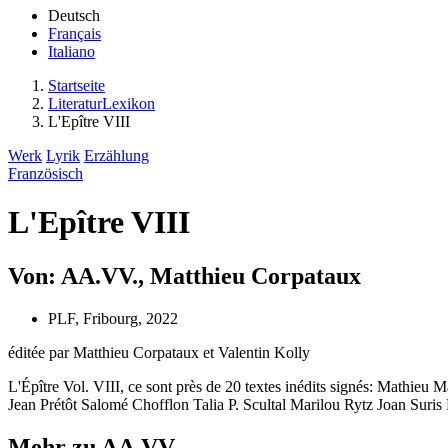
Deutsch
Français
Italiano
Startseite
LiteraturLexikon
L'Epître VIII
Werk
Lyrik
Erzählung
Französisch
L'Epître VIII
Von: AA.VV., Matthieu Corpataux
PLF, Fribourg, 2022
éditée par Matthieu Corpataux et Valentin Kolly
L'Épître Vol. VIII, ce sont près de 20 textes inédits signés: Math
Jean Prétôt Salomé Chofflon Talia P. Scultal Marilou Rytz Joan Suris 
Mehr zu AA.VV.