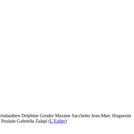
vier Vonlanthen Delphine Gendre Maxime Sacchetto Jean-Marc Huguenin
 Poulain Gabriella Zalapì (
L'Epître
)