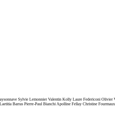
ieu Maysonnave Sylvie Lemonnier Valentin Kolly Laure Federiconi Oli
Laetitia Barras Pierre-Paul Bianchi Apolline Fellay Christine Fourmaux