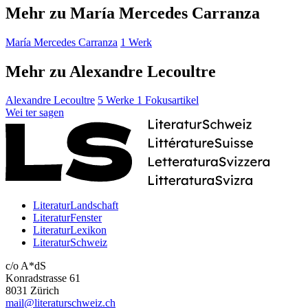
Mehr zu María Mercedes Carranza
María Mercedes Carranza
1 Werk
Mehr zu Alexandre Lecoultre
Alexandre Lecoultre
5 Werke
1 Fokusartikel
Wei
ter
sagen
LiteraturLandschaft
LiteraturFenster
LiteraturLexikon
LiteraturSchweiz
c/o A*dS
Konradstrasse 61
8031 Zürich
mail@literaturschweiz.ch