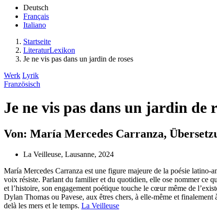
Deutsch
Français
Italiano
Startseite
LiteraturLexikon
Je ne vis pas dans un jardin de roses
Werk
Lyrik
Französisch
Je ne vis pas dans un jardin de 
Von: María Mercedes Carranza, Übersetzu
La Veilleuse, Lausanne, 2024
María Mercedes Carranza est une figure majeure de la poésie latino-am
voix résiste. Parlant du familier et du quotidien, elle ose nommer ce qu
et l’histoire, son engagement poétique touche le cœur même de l’existe
Dylan Thomas ou Pavese, aux êtres chers, à elle-même et finalement à 
delà les mers et le temps.
La Veilleuse