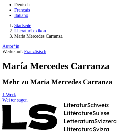
Deutsch
Français
Italiano
Startseite
LiteraturLexikon
María Mercedes Carranza
Autor*in
Werke auf:
Französisch
María Mercedes Carranza
Mehr zu María Mercedes Carranza
1 Werk
Wei
ter
sagen