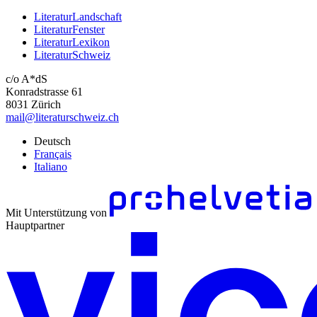
LiteraturLandschaft
LiteraturFenster
LiteraturLexikon
LiteraturSchweiz
c/o A*dS
Konradstrasse 61
8031 Zürich
mail@literaturschweiz.ch
Deutsch
Français
Italiano
Mit Unterstützung von
Hauptpartner