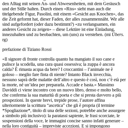
den Alltag mit seinen An- und Abwesenheiten, mit dem Geräusch
und der Stille halten. Durch einen «Riss» sieht man auch die
titelgebende Figur, Pasolini, mit einem «Gesicht aus Knochen», das
die Zeit geformt hat, dieser Faden, der alles zusammennäht. Wir alle
sind aufgefordert (oder dazu bestimmt?) «zu verlangsamen, ein
anderes Gesicht zu zeigen» – diese Lektüre ist eine Einladung,
innezuhalten und zu beobachten, um (uns) zu verstehen. (mi
Übers
.
rg)
prefazione di Tiziano Rossi
«Il signore di fronte controlla quanto ha mangiato il suo cane e
pulisce la scodella, una cura quasi ossessiva; la zuppa è ancora
calda? È rimasta acqua da bere? I croccantini – l’animale ne è
goloso – meglio fare finta di niente? Intanto Black invecchia,
nessuno saprà delle malattie dell’altro e questo è così, non c’è età per
la morte, né un’idea per prepararla. Accade e basta.» Massimo
Daviddi ci viene incontro con un nuovo libro, denso e molto bello,
che conferma la sua maturità di poeta e che si presta davvero a più
prospezioni. In queste brevi, trepide prose, l’autore affina
ulteriormente la scrittura “ascetica” che gli è propria (il termine
*Spogliazione*, titolo di una delle sezioni, potrebbe anche assurgere
a simbolo più inclusivo): la paratassi sapiente, le frasi scorciate, le
sospensioni della voce, le immagini concise sanno infatti generare –
nella loro contiguità – impreviste accezioni. E si impongono