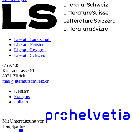
LiteraturLandschaft
LiteraturFenster
LiteraturLexikon
LiteraturSchweiz
c/o A*dS
Konradstrasse 61
8031 Zürich
mail@literaturschweiz.ch
Deutsch
Français
Italiano
Mit Unterstützung von
Hauptpartner