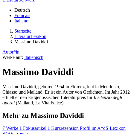
Deutsch
Français
Italiano
Startseite
LiteraturLexikon
Massimo Daviddi
Autor*in
Werke auf:
Italienisch
Massimo Daviddi
Massimo Daviddi, geboren 1954 in Florenz, lebt in Mendrisio,
Chiasso und Mailand. Er ist ein Autor von Gedichten. Im Jahr 2012
erhielt er den Eidgenössischen Literaturpreis für
Il silenzio degli
operai
(Mailand, La Vita Felice).
Mehr zu Massimo Daviddi
7 Werke
1 Fokusartikel
1 Kurzrezension
Profil im A*dS-Lexikon
Wei
ter
sagen